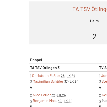
TA TSV Ötling
Heim
2
Doppel
TA TSV Ötlingen 3
TV S
Christoph Paßler
Jon
1
28
·
LK 24
1
Maximilian Schäfer
Ste
3
37
·
LK 24
3
4
4
Nico Lauer
Ke
2
32
·
LK 24
2
Benjamin Mast
Max
4
40
·
LK 24
4
6
6