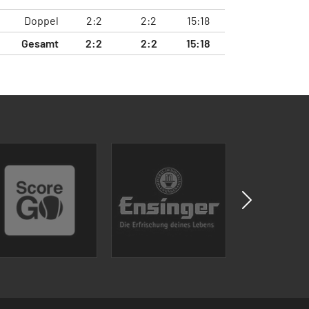
Doppel
2:2
2:2
15:18
Gesamt
2:2
2:2
15:18