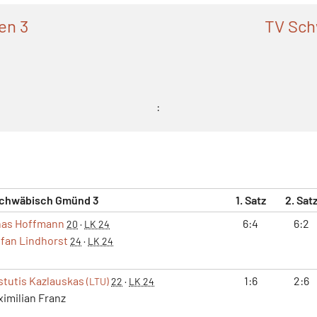
en 3
TV Sch
:
chwäbisch Gmünd 3
1. Satz
2. Sat
as Hoffmann
6:4
6:2
20
·
LK 24
fan Lindhorst
24
·
LK 24
stutis Kazlauskas
1:6
2:6
(LTU)
22
·
LK 24
imilian Franz