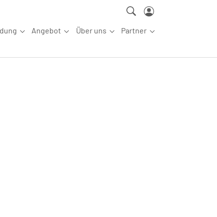
ldung
Angebot
Über uns
Partner
ettkampfsport"
Submenu for "Aus-/Fortbildung"
Submenu for "Angebot"
Submenu for "Über uns"
Submenu for "Partn