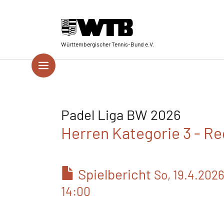
Skip to main navigation
Springe zum Seiteninhalt
Skip to page footer
Württembergischer Tennis-Bund e.V.
Padel Liga BW 2026
Herren Kategorie 3 - Re
Spielbericht
So, 19.4.202
14:00