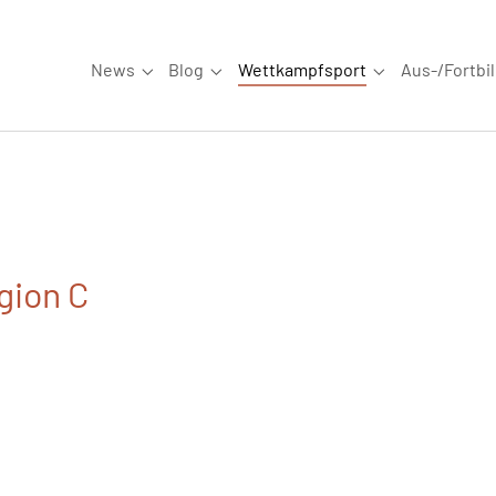
News
Blog
Wettkampfsport
Aus-/Fortbi
Submenu for "News"
Submenu for "Blog"
Submenu for "W
gion C
6