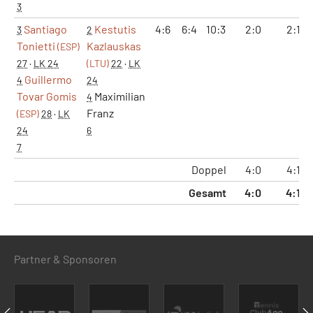
3
Santiago
Kestutis
4:6
6:4
10:3
2:0
2:1
3
2
Tonietti
Kazlauskas
(ESP)
27
·
LK 24
(LTU)
22
·
LK
Guillermo
4
24
Tovar Gomis
Maximilian
4
Franz
(ESP)
28
·
LK
24
6
7
Doppel
4:0
4:1
Gesamt
4:0
4:1
Partner & Sponsoren