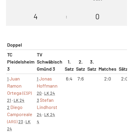
4
0
:
Doppel
TC
TV
Pleidelsheim
Schwäbisch
1.
2.
3.
3
Gmünd 3
Satz
Satz
Satz
Matches
Sätze
Juan
Jonas
6:4
7:6
2:0
2:0
1
1
Ramon
Hoffmann
Ortega
(ESP)
20
·
LK 24
Stefan
21
·
LK 24
3
Diego
Lindhorst
2
Camporeale
24
·
LK 24
(ARG)
23
·
LK
4
24