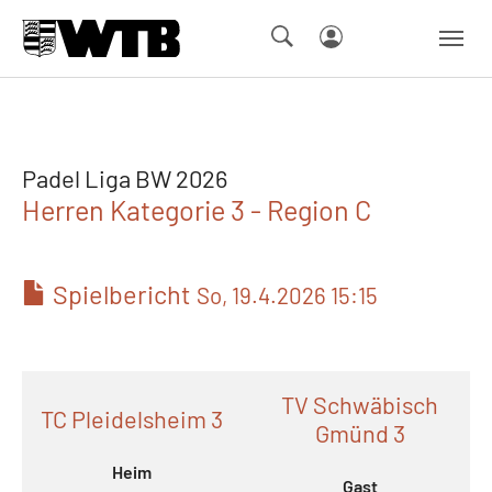
Skip to main navigation
Springe zum Seiteninhalt
Skip to page footer
Padel Liga BW 2026
Herren Kategorie 3 - Region C
Spielbericht
So, 19.4.2026 15:15
TV Schwäbisch
TC Pleidelsheim 3
Gmünd 3
Heim
Gast