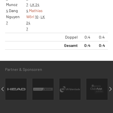
Munoz
7
·
LK 24
Dang
Mathias
4
4
Nguyen
Wörl
10
·
LK
7
24
7
Doppel
0:4
0:4
5
Gesamt
0:4
0:4
5
Partner & Sponsoren