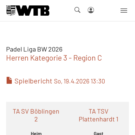
Skip to main navigation
Springe zum Seiteninhalt
Skip to page footer
Padel Liga BW 2026
Herren Kategorie 3 - Region C
Spielbericht
So, 19.4.2026 13:30
TA SV Böblingen
TA TSV
2
Plattenhardt 1
Heim
Gast