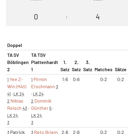
0
4
:
Doppel
TA SV
TA TSV
Böblingen
Plattenhardt
1.
2.
3.
2
1
Satz
Satz
Satz
Matches
Sätze
G
Yee Z-
Pirmin
1:6
0:6
0:2
0:2
1
1
Win
Etschmann
(MAS)
3
41
·
LK 24
·
LK 24
Niklas
Dominik
2
2
Reisch
Günther
43
·
5
·
LK 24
LK 24
3
3
Patrick
Reto Briem
2:6
2:6
0:2
0:2
4
3
3