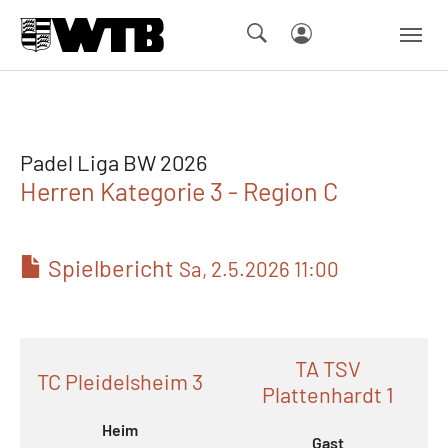
Skip to main navigation
Springe zum Seiteninhalt
Skip to page footer
Padel Liga BW 2026
Herren Kategorie 3 - Region C
Spielbericht
Sa, 2.5.2026 11:00
TA TSV
TC Pleidelsheim 3
Plattenhardt 1
Heim
Gast