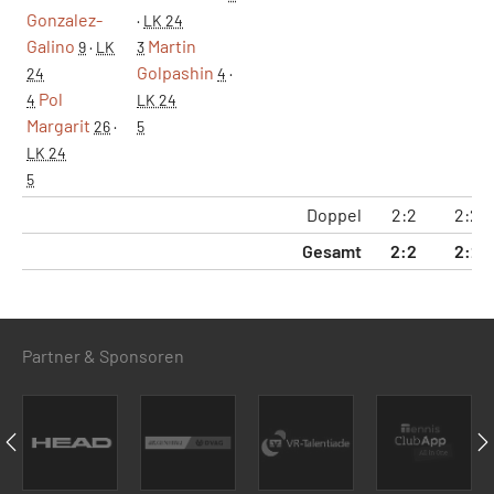
Gonzalez-
·
LK 24
Galino
Martin
9
·
LK
3
Golpashin
24
4
·
Pol
4
LK 24
Margarit
26
·
5
LK 24
5
Doppel
2:2
2:2
Gesamt
2:2
2:2
Partner & Sponsoren