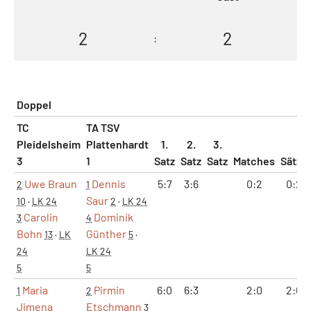
2
2
:
Doppel
TC
TA TSV
Pleidelsheim
Plattenhardt
1.
2.
3.
3
1
Satz
Satz
Satz
Matches
Sätze
Uwe Braun
Dennis
5:7
3:6
0:2
0:2
2
1
Saur
10
·
LK 24
2
·
LK 24
Carolin
Dominik
3
4
Bohn
Günther
13
·
LK
5
·
24
LK 24
5
5
Maria
Pirmin
6:0
6:3
2:0
2:0
1
2
Jimena
Etschmann
3