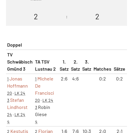
2
2
:
Doppel
TV
Schwäbisch
TA TSV
1.
2.
3.
Gmünd 3
Lustnau 2
Satz
Satz
Satz
Matches
Sätze
G
Jonas
Michele
2:6
4:6
0:2
0:2
6
1
1
Hoffmann
De
Francisci
20
·
LK 24
Stefan
3
20
·
LK 24
Lindhorst
Robin
3
Giese
24
·
LK 24
4
4
Kestutis
Florian
1:6
7:6
10:3
2:0
2:1
9
2
2