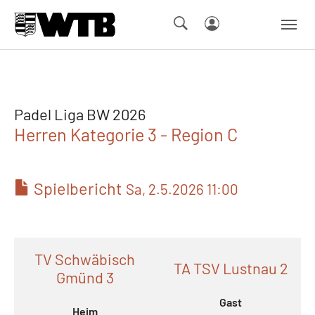
Skip to main navigation
Springe zum Seiteninhalt
Skip to page footer
Padel Liga BW 2026
Herren Kategorie 3 - Region C
Spielbericht
Sa, 2.5.2026 11:00
TV Schwäbisch
TA TSV Lustnau 2
Gmünd 3
Gast
Heim