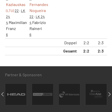
Kazlauskas
Fernandes
Nogueira
(LTU)
22
·
LK
24
22
·
LK 24
Maximilian
Fabrizio
4
4
Franz
Raineri
6
6
Doppel
2:2
2:3
1
Gesamt
2:2
2:3
1
Partner & Sponsoren