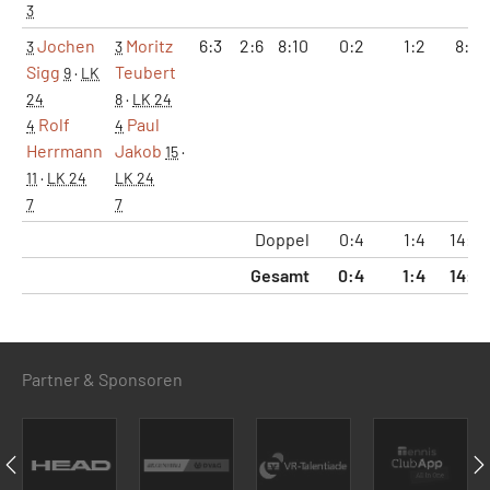
3
Jochen
Moritz
6:3
2:6
8:10
0:2
1:2
8:10
3
3
Sigg
Teubert
9
·
LK
24
8
·
LK 24
Rolf
Paul
4
4
Herrmann
Jakob
15
·
11
·
LK 24
LK 24
7
7
Doppel
0:4
1:4
14:2
Gesamt
0:4
1:4
14:2
Partner & Sponsoren