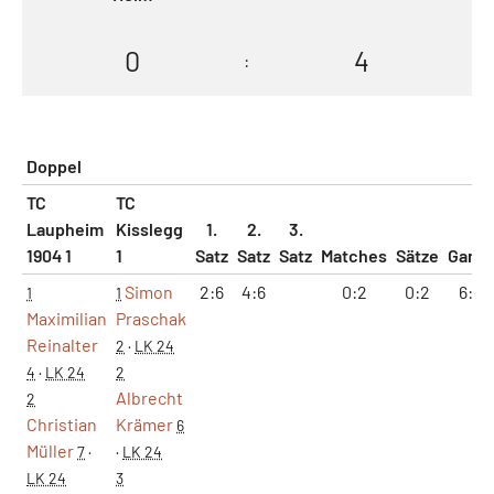
0
4
:
Doppel
TC
TC
Laupheim
Kisslegg
1.
2.
3.
1904 1
1
Satz
Satz
Satz
Matches
Sätze
Game
Simon
2:6
4:6
0:2
0:2
6:12
1
1
Maximilian
Praschak
Reinalter
2
·
LK 24
4
·
LK 24
2
Albrecht
2
Christian
Krämer
6
Müller
7
·
·
LK 24
LK 24
3