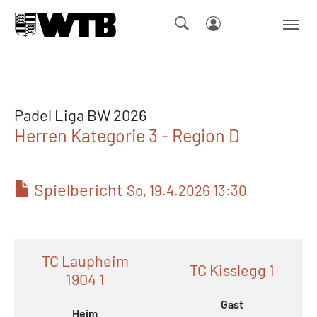
Skip to main navigation
Springe zum Seiteninhalt
Skip to page footer
Padel Liga BW 2026
Herren Kategorie 3 - Region D
Spielbericht
So, 19.4.2026 13:30
TC Laupheim
TC Kisslegg 1
1904 1
Gast
Heim