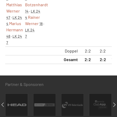
Matthias
Botzenhardt
Werner
14
·
LK 24
Rainer
47
·
LK 24
4
Marius
Werner
4
18
·
Hermann
LK 24
48
·
LK 24
7
7
Doppel
2:2
2:2
14
Gesamt
2:2
2:2
14
Partner & Sponsoren