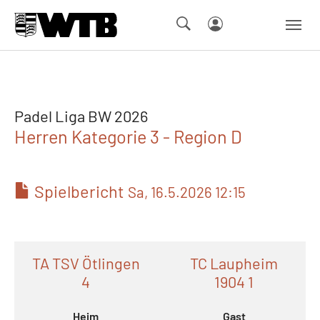
Skip to main navigation
Springe zum Seiteninhalt
Skip to page footer
Padel Liga BW 2026
Herren Kategorie 3 - Region D
Spielbericht
Sa, 16.5.2026 12:15
TA TSV Ötlingen
TC Laupheim
4
1904 1
Heim
Gast