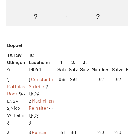
2
2
:
Doppel
TA TSV
TC
Ötlingen
Laupheim
1.
2.
3.
4
1904 1
Satz
Satz
Satz
Matches
Sätze
Ga
Constantin
0:6
2:6
0:2
0:2
2:
1
1
Matthias
Striebel
3
·
Bock
34
·
LK 24
Maximilian
LK 24
2
Nico
Reinalter
2
4
·
Wilhelm
LK 24
3
3
Roman
6:1
6:1
2:0
2:0
12
3
3