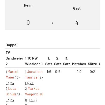
Heim
Gast
0
4
:
Doppel
TV
Sandweier
1.TC RW
1.
2.
3.
2
Wiesloch 1
Satz
Satz
Satz
Matches
Sätze
Ga
Marcel
Jonathan
1:6
0:6
0:2
0:2
1:
1
1
Maier
Tanriver
10
·
2
·
LK 24
LK 24
Luca
Markus
2
2
Schulz
Wagenblaß
13
·
LK 24
9
·
LK 24