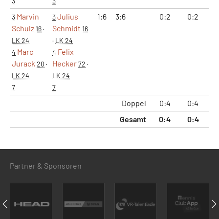
3
3
Marvin
Julius
1:6
3:6
0:2
0:2
4:
3
3
Schulz
Schmidt
16
·
16
LK 24
·
LK 24
Marc
Felix
4
4
Jurack
Hecker
20
·
72
·
LK 24
LK 24
7
7
Doppel
0:4
0:4
5:
Gesamt
0:4
0:4
5:
Partner & Sponsoren