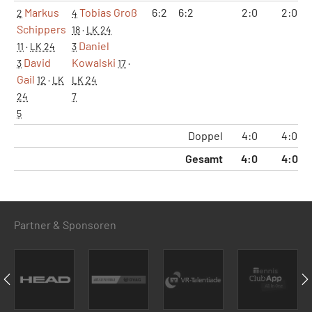
Markus
Tobias Groß
6:2
6:2
2:0
2:0
2
4
Schippers
18
·
LK 24
Daniel
11
·
LK 24
3
David
Kowalski
3
17
·
Gail
12
·
LK
LK 24
24
7
5
Doppel
4:0
4:0
Gesamt
4:0
4:0
Partner & Sponsoren