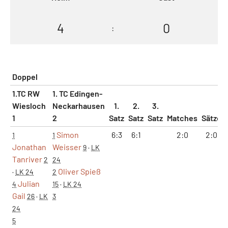
4
0
:
Doppel
1.TC RW
1. TC Edingen-
Wiesloch
Neckarhausen
1.
2.
3.
1
2
Satz
Satz
Satz
Matches
Sätze
Simon
6:3
6:1
2:0
2:0
1
1
Jonathan
Weisser
9
·
LK
Tanriver
2
24
Oliver Spieß
·
LK 24
2
Julian
4
15
·
LK 24
Gail
26
·
LK
3
24
5