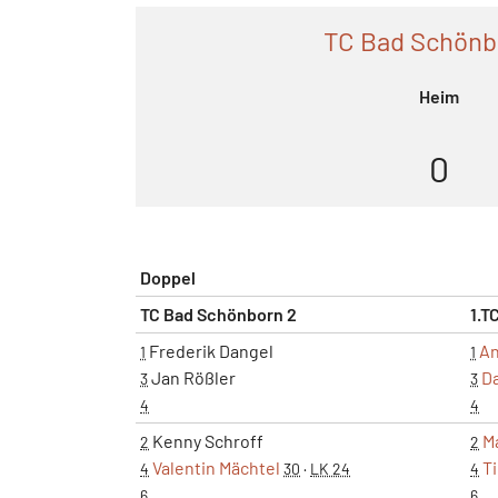
TC Bad Schönb
Heim
0
Doppel
TC Bad Schönborn 2
1.T
Frederik Dangel
An
1
1
Jan Rößler
Da
3
3
4
4
Kenny Schroff
M
2
2
Valentin Mächtel
T
4
30
·
LK 24
4
6
6