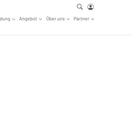
ldung
Angebot
Über uns
Partner
ettkampfsport"
Submenu for "Aus-/Fortbildung"
Submenu for "Angebot"
Submenu for "Über uns"
Submenu for "Partn