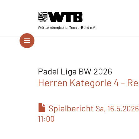
Skip to main navigation
Springe zum Seiteninhalt
Skip to page footer
Württembergischer Tennis-Bund e.V.
Padel Liga BW 2026
Herren Kategorie 4 - Re
Spielbericht
Sa, 16.5.2026
11:00