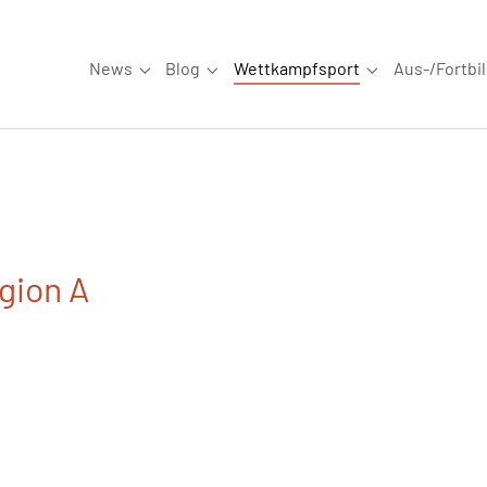
News
Blog
Wettkampfsport
Aus-/Fortbi
Submenu for "News"
Submenu for "Blog"
Submenu for "W
gion A