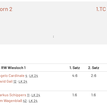
orn 2
1.TC
:
C RW Wiesloch 1
1. Satz
2. Satz
gelo Cardinale
4:6
2:6
4
·
LK 24
vid Gail
12
·
LK 24
arkus Schippers
1:6
1:6
11
·
LK 24
im Wagenblaß
42
·
LK 24