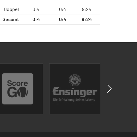
Doppel
0:4
0:4
8:24
Gesamt
0:4
0:4
8:24