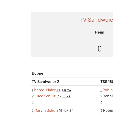
TV Sandweie
Heim
0
Doppel
TV Sandweier 2
TSG 18
Marcel Maier
Robin
1
10
·
LK 24
1
Luca Schulz
Yanni
2
13
·
LK 24
2
3
3
Marvin Schulz
Robin
3
16
·
LK 24
3