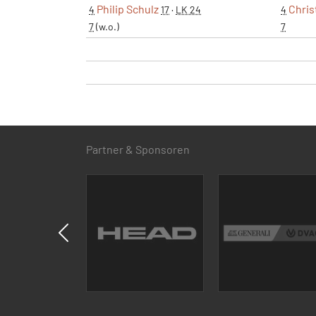
Philip Schulz
Chris
4
17
·
LK 24
4
7
(w.o.)
7
Partner & Sponsoren