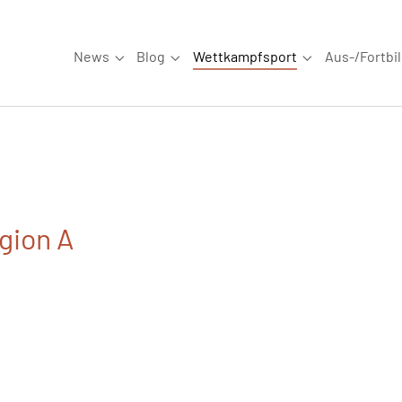
News
Blog
Wettkampfsport
Aus-/Fortbi
Submenu for "News"
Submenu for "Blog"
Submenu for "W
gion A