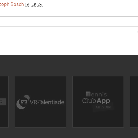
toph Bosch
19
·
LK 24