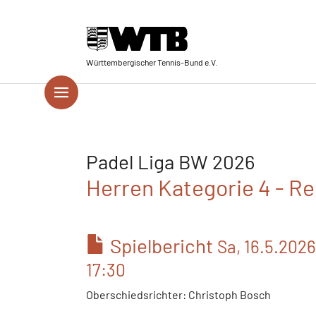
Skip to main navigation
Springe zum Seiteninhalt
Skip to page footer
Württembergischer Tennis-Bund e.V.
Padel Liga BW 2026
Herren Kategorie 4 - Re
Spielbericht
Sa, 16.5.2026
17:30
Oberschiedsrichter: Christoph Bosch