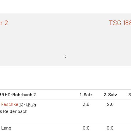
r 2
TSG 18
:
89 HD-Rohrbach 2
1. Satz
2. Satz
3
 Reschke
2:6
2:6
12
·
LK 24
k Reidenbach
 Lang
0:0
0:0