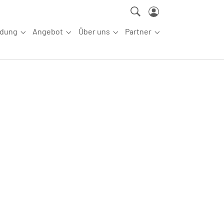
ldung
Angebot
Über uns
Partner
ettkampfsport"
Submenu for "Aus-/Fortbildung"
Submenu for "Angebot"
Submenu for "Über uns"
Submenu for "Partn