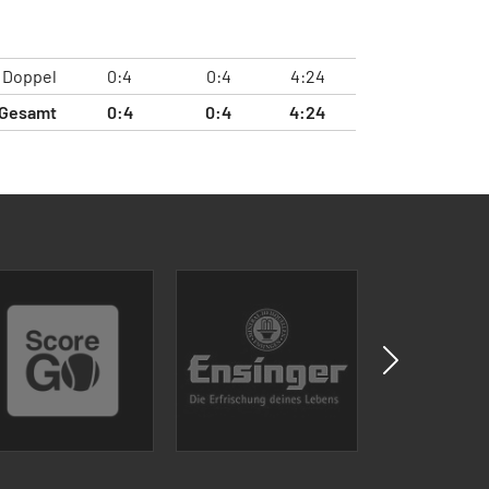
Doppel
0:4
0:4
4:24
Gesamt
0:4
0:4
4:24