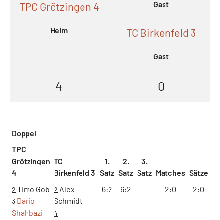
Gast
TPC Grötzingen 4
Heim
TC Birkenfeld 3
Gast
4
0
:
Doppel
TPC
Grötzingen
TC
1.
2.
3.
4
Birkenfeld 3
Satz
Satz
Satz
Matches
Sätze
G
Timo Gob
Alex
6:2
6:2
2:0
2:0
2
2
Dario
Schmidt
3
Shahbazi
4