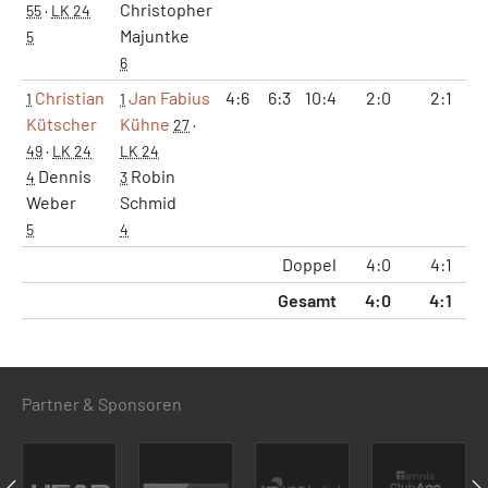
Christopher
55
·
LK 24
Majuntke
5
6
Christian
Jan Fabius
4:6
6:3
10:4
2:0
2:1
1
1
Kütscher
Kühne
27
·
49
·
LK 24
LK 24
Dennis
Robin
4
3
Weber
Schmid
5
4
Doppel
4:0
4:1
2
Gesamt
4:0
4:1
2
Partner & Sponsoren