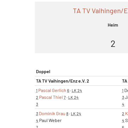
TA TV Vaihingen/E
Heim
2
Doppel
TA TV Vaihingen/Enz e.V. 2
TA
Pascal Gerlich
De
1
6
·
LK 24
1
Pascal Thiel
J
2
7
·
LK 24
3
3
4
Dominik Grau
K
3
8
·
LK 24
2
Paul Weber
S
4
4
7
6