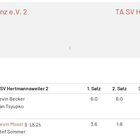
nz e.V. 2
TA SV 
:
 SV Hertmannsweiler 2
1. Satz
2. Satz
vin Becker
6:0
6:0
an Tsyupko
evin Moser
3:6
1:6
9
·
LK 24
tef Sommer