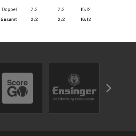
Doppel
2:2
2:2
16:12
Gesamt
2:2
2:2
16:12