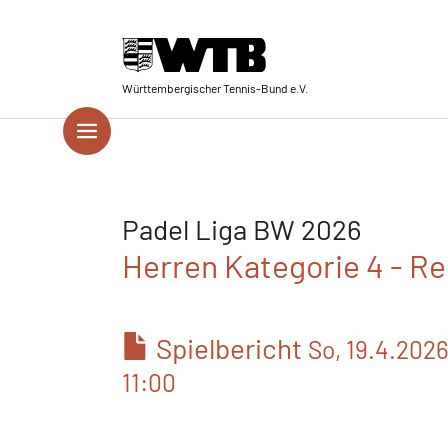
Skip to main navigation
Springe zum Seiteninhalt
Skip to page footer
Württembergischer Tennis-Bund e.V.
Padel Liga BW 2026
Herren Kategorie 4 - Re
Spielbericht
So, 19.4.202
11:00