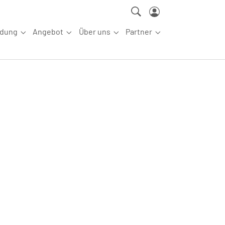
ldung
Angebot
Über uns
Partner
ettkampfsport"
Submenu for "Aus-/Fortbildung"
Submenu for "Angebot"
Submenu for "Über uns"
Submenu for "Partn