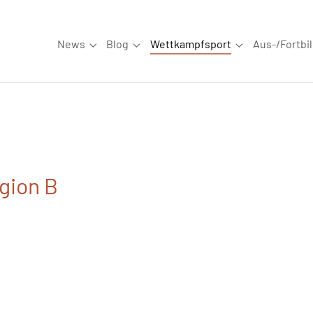
News
Blog
Wettkampfsport
Aus-/Fortbi
Submenu for "News"
Submenu for "Blog"
Submenu for "W
gion B
6