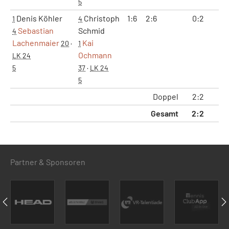
5
Denis Köhler
Christoph
1:6
2:6
0:2
0
1
4
Sebastian
Schmid
4
Lachenmaier
Kai
20
·
1
Ochmann
LK 24
5
37
·
LK 24
5
Doppel
2:2
2
Gesamt
2:2
2
Partner & Sponsoren