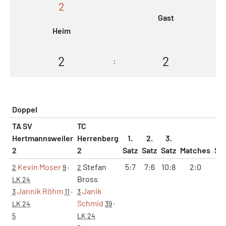
2
Gast
Heim
2
2
:
Doppel
TA SV
TC
Hertmannsweiler
Herrenberg
1.
2.
3.
2
2
Satz
Satz
Satz
Matches
Sä
Kevin Moser
Stefan
5:7
7:6
10:8
2:0
2:
2
9
·
2
Bross
LK 24
Jannik Röhm
Janik
3
11
·
3
Schmid
LK 24
39
·
5
LK 24