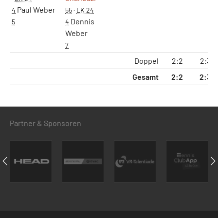
Paul Weber
4
55
·
LK 24
Dennis
5
4
Weber
7
Doppel
2:2
2:3
Gesamt
2:2
2:3
Partner & Sponsoren