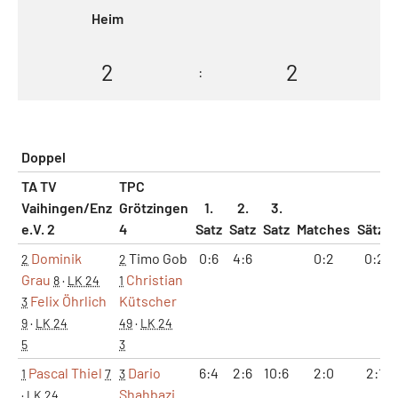
Heim
2
2
:
Doppel
TA TV
TPC
Vaihingen/Enz
Grötzingen
1.
2.
3.
e.V. 2
4
Satz
Satz
Satz
Matches
Sätze
Dominik
Timo Gob
0:6
4:6
0:2
0:2
2
2
Grau
Christian
8
·
LK 24
1
Felix Öhrlich
Kütscher
3
9
·
LK 24
49
·
LK 24
5
3
Pascal Thiel
Dario
6:4
2:6
10:6
2:0
2:1
1
7
3
Shahbazi
·
LK 24