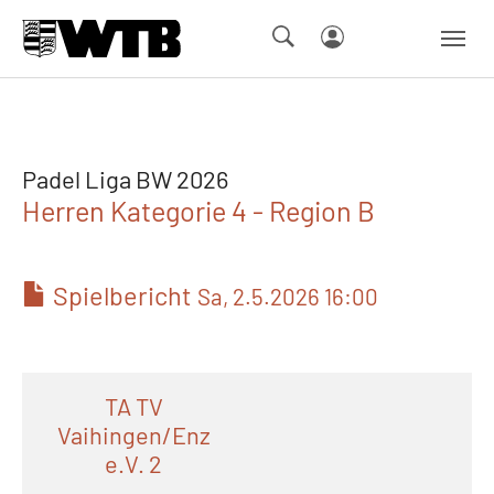
Skip to main navigation
Springe zum Seiteninhalt
Skip to page footer
Padel Liga BW 2026
Herren Kategorie 4 - Region B
Spielbericht
Sa, 2.5.2026 16:00
TA TV
Vaihingen/Enz
e.V. 2