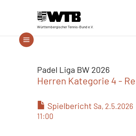
Skip to main navigation
Springe zum Seiteninhalt
Skip to page footer
Württembergischer Tennis-Bund e.V.
Padel Liga BW 2026
Herren Kategorie 4 - Re
Spielbericht
Sa, 2.5.2026
11:00