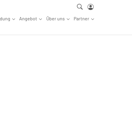
ldung
Angebot
Über uns
Partner
ettkampfsport"
Submenu for "Aus-/Fortbildung"
Submenu for "Angebot"
Submenu for "Über uns"
Submenu for "Partn