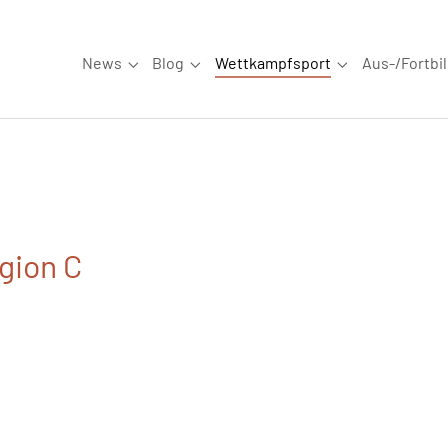
News
Blog
Wettkampfsport
Aus-/Fortbi
Submenu for "News"
Submenu for "Blog"
Submenu for "W
gion C