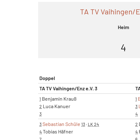
TA TV Vaihingen/E
Heim
4
Doppel
TA TV Vaihingen/Enz e.V. 3
T
Benjamin Krauß
1
1
Luca Kanuer
2
3
3
4
Sebastian Schüle
3
13
·
LK 24
2
Tobias Häfner
F
4
4
7
6