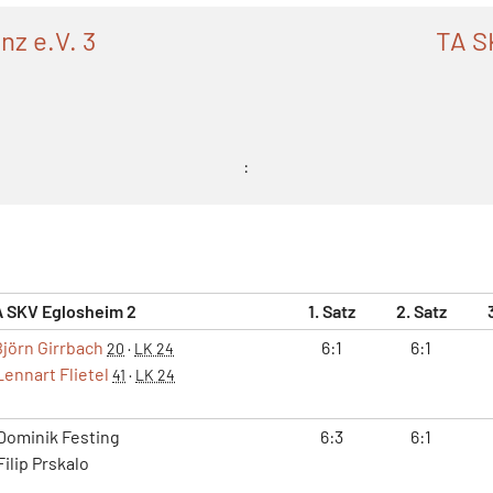
nz e.V. 3
TA S
:
A SKV Eglosheim 2
1. Satz
2. Satz
Björn Girrbach
6:1
6:1
20
·
LK 24
Lennart Flietel
41
·
LK 24
Dominik Festing
6:3
6:1
ilip Prskalo