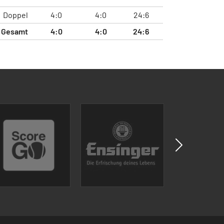
Doppel
4:0
4:0
24:6
Gesamt
4:0
4:0
24:6