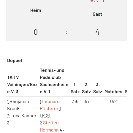
Heim
Gast
0
4
:
Doppel
Tennis- und
TA TV
Padelclub
Vaihingen/Enz
Sachsenheim
1.
2.
3.
e.V. 3
e.V. 1
Satz
Satz
Satz
Matches
Sät
Benjamin
Leonard
3:6
6:7
0:2
0:
1
1
Krauß
Pfisterer
1
·
Luca Kanuer
2
LK 24
Steffen
3
2
Hermann
4
·