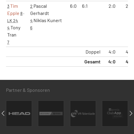
Tim
Pascal
6:0
6:1
2:0
2:0
3
2
Epple
Gerhardt
8
·
Niklas Kunert
LK 24
4
Tony
4
6
Tran
7
Doppel
4:0
4:0
Gesamt
4:0
4:0
Partner & Sponsoren