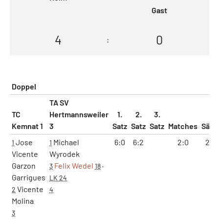
Gast
4
0
:
Doppel
TA SV
TC
Hertmannsweiler
1.
2.
3.
Kemnat 1
3
Satz
Satz
Satz
Matches
Sätz
Jose
Michael
6:0
6:2
2:0
2:0
1
1
Vicente
Wyrodek
Garzon
Felix Wedel
3
18
·
Garrigues
LK 24
Vicente
2
4
Molina
3