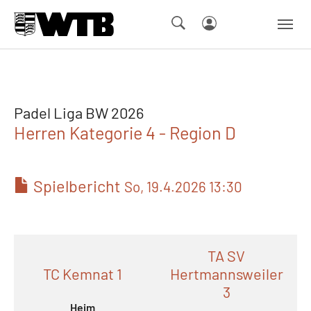
Skip to main navigation
Springe zum Seiteninhalt
Skip to page footer
Padel Liga BW 2026
Herren Kategorie 4 - Region D
Spielbericht
So, 19.4.2026 13:30
TA SV
TC Kemnat 1
Hertmannsweiler
3
Heim