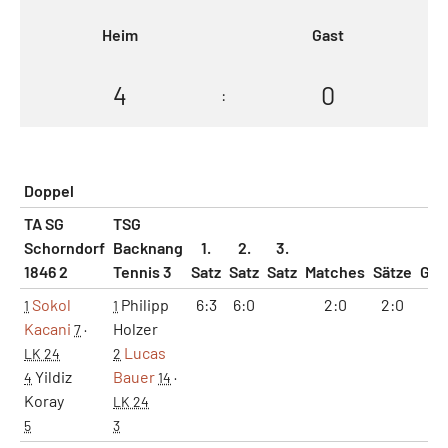
Heim
Gast
4
0
:
Doppel
TA SG
TSG
Schorndorf
Backnang
1.
2.
3.
1846 2
Tennis 3
Satz
Satz
Satz
Matches
Sätze
Ga
Sokol
Philipp
6:3
6:0
2:0
2:0
12
1
1
Kacani
Holzer
7
·
Lucas
LK 24
2
Yildiz
Bauer
4
14
·
Koray
LK 24
5
3