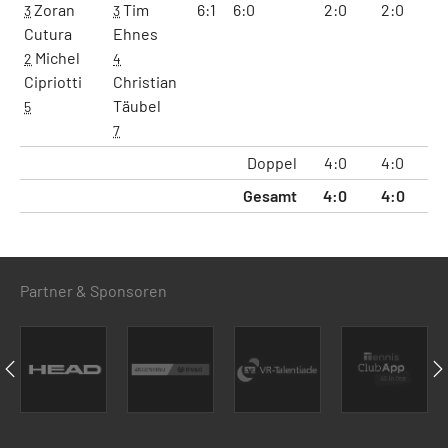
Zoran
Tim
6:1
6:0
2:0
2:0
12
3
3
Cutura
Ehnes
Michel
2
4
Cipriotti
Christian
Täubel
5
7
Doppel
4:0
4:0
24
Gesamt
4:0
4:0
24
Partner & Sponsoren