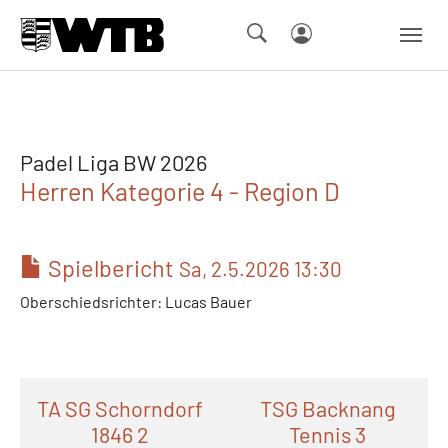
Skip to main navigation
Springe zum Seiteninhalt
Skip to page footer
Padel Liga BW 2026
Herren Kategorie 4 - Region D
Spielbericht
Sa, 2.5.2026 13:30
Oberschiedsrichter: Lucas Bauer
TA SG Schorndorf
TSG Backnang
1846 2
Tennis 3