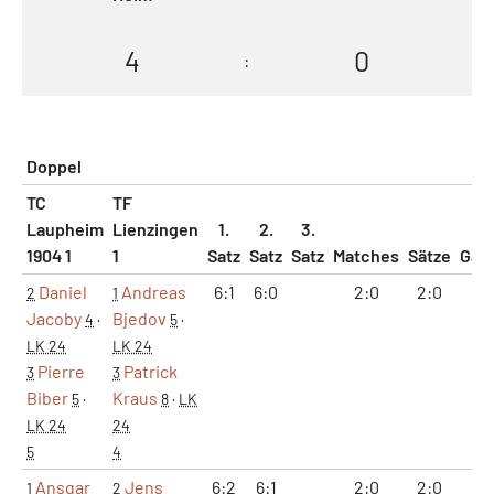
4
0
:
Doppel
TC
TF
Laupheim
Lienzingen
1.
2.
3.
1904 1
1
Satz
Satz
Satz
Matches
Sätze
Gam
Daniel
Andreas
6:1
6:0
2:0
2:0
12:
2
1
Jacoby
Bjedov
4
·
5
·
LK 24
LK 24
Pierre
Patrick
3
3
Biber
Kraus
5
·
8
·
LK
LK 24
24
5
4
Ansgar
Jens
6:2
6:1
2:0
2:0
12:
1
2