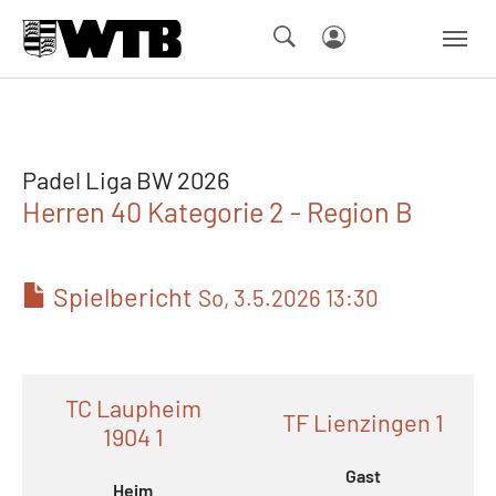
Skip to main navigation
Springe zum Seiteninhalt
Skip to page footer
Padel Liga BW 2026
Herren 40 Kategorie 2 - Region B
Spielbericht
So, 3.5.2026 13:30
TC Laupheim
TF Lienzingen 1
1904 1
Gast
Heim