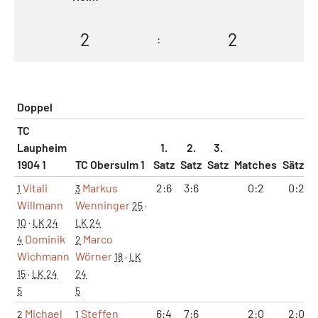
2
2
:
Doppel
TC
Laupheim
1.
2.
3.
1904 1
TC Obersulm 1
Satz
Satz
Satz
Matches
Sätze
Vitali
Markus
2:6
3:6
0:2
0:2
1
3
Willmann
Wenninger
25
·
10
·
LK 24
LK 24
Dominik
Marco
4
2
Wichmann
Wörner
18
·
LK
15
·
LK 24
24
5
5
Michael
Steffen
6:4
7:6
2:0
2:0
2
1