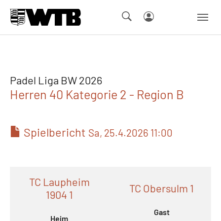
Skip to main navigation
Springe zum Seiteninhalt
Skip to page footer
Padel Liga BW 2026
Herren 40 Kategorie 2 - Region B
Spielbericht
Sa, 25.4.2026 11:00
TC Laupheim
TC Obersulm 1
1904 1
Gast
Heim