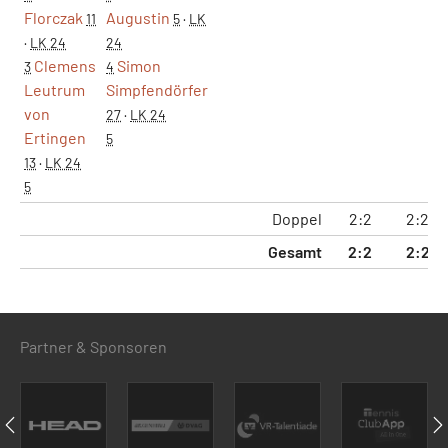
Florczak
Augustin
11
5
·
LK
·
LK 24
24
Clemens
Simon
3
4
Leutrum
Simpfendörfer
von
27
·
LK 24
Ertingen
5
13
·
LK 24
5
Doppel
2:2
2:2
Gesamt
2:2
2:2
Partner & Sponsoren