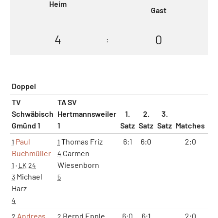
Heim
Gast
4
0
:
Doppel
TV
TA SV
Schwäbisch
Hertmannsweiler
1.
2.
3.
Gmünd 1
1
Satz
Satz
Satz
Matches
Sä
Paul
Thomas Friz
6:1
6:0
2:0
2
1
1
Buchmüller
Carmen
4
Wiesenborn
1
·
LK 24
Michael
3
5
Harz
4
Andreas
Bernd Epple
6:0
6:1
2:0
2
2
2