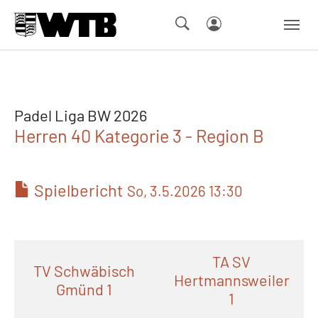
Skip to main navigation
Springe zum Seiteninhalt
Skip to page footer
Padel Liga BW 2026
Herren 40 Kategorie 3 - Region B
Spielbericht
So, 3.5.2026 13:30
TA SV
TV Schwäbisch
Hertmannsweiler
Gmünd 1
1