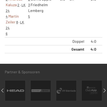
Kaluza
Friedhelm
2
·
LK
3
Lemberg
24
Martin
4
5
Zeiler
8
·
LK
24
6
Doppel
4:0
4
Gesamt
4:0
4
Partner & Sponsoren