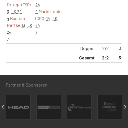
Ortega
(ESP)
24
Marin Lopin
3
·
LK 24
4
Bastian
4
(CRO)
14
·
LK
Reffke
13
·
LK
24
24
7
7
Doppel
2:2
3:2
Gesamt
2:2
3:2
Partner & Sponsoren