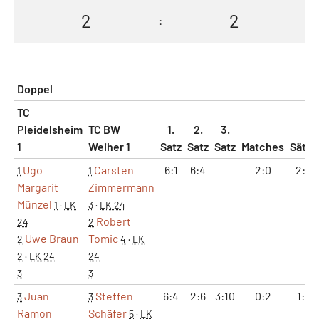
2
2
:
Doppel
TC
Pleidelsheim
TC BW
1.
2.
3.
1
Weiher 1
Satz
Satz
Satz
Matches
Sätze
Ugo
Carsten
6:1
6:4
2:0
2:0
1
1
Margarit
Zimmermann
Münzel
1
·
LK
3
·
LK 24
Robert
24
2
Uwe Braun
Tomic
2
4
·
LK
2
·
LK 24
24
3
3
Juan
Steffen
6:4
2:6
3:10
0:2
1:2
3
3
Ramon
Schäfer
5
·
LK