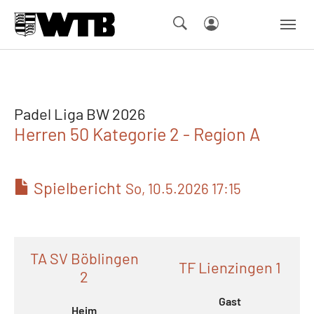
Skip to main navigation
Springe zum Seiteninhalt
Skip to page footer
Padel Liga BW 2026
Herren 50 Kategorie 2 - Region A
Spielbericht
So, 10.5.2026 17:15
TA SV Böblingen
TF Lienzingen 1
2
Gast
Heim