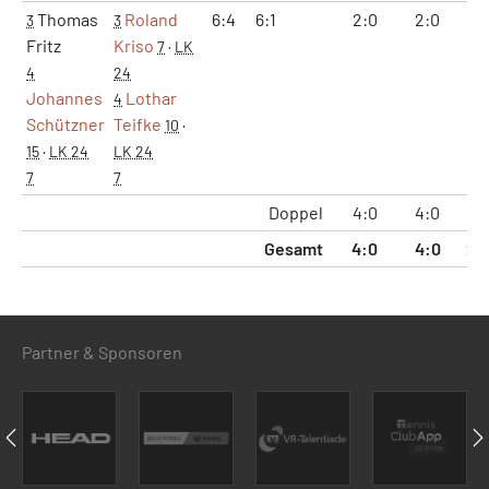
Thomas
Roland
6:4
6:1
2:0
2:0
12
3
3
Fritz
Kriso
7
·
LK
4
24
Johannes
Lothar
4
Schützner
Teifke
10
·
15
·
LK 24
LK 24
7
7
Doppel
4:0
4:0
24
Gesamt
4:0
4:0
24
Partner & Sponsoren