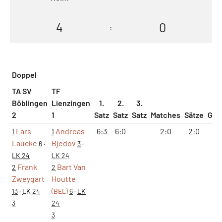
4
0
:
Doppel
TA SV
TF
Böblingen
Lienzingen
1.
2.
3.
2
1
Satz
Satz
Satz
Matches
Sätze
Gam
Lars
Andreas
6:3
6:0
2:0
2:0
12
1
1
Laucke
Bjedov
6
·
3
·
LK 24
LK 24
Frank
Bart Van
2
2
Zweygart
Houtte
13
·
LK 24
(BEL)
6
·
LK
3
24
3