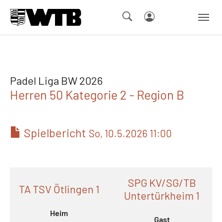
Skip to main navigation
Springe zum Seiteninhalt
Skip to page footer
Padel Liga BW 2026
Herren 50 Kategorie 2 - Region B
Spielbericht
So, 10.5.2026 11:00
SPG KV/SG/TB
TA TSV Ötlingen 1
Untertürkheim 1
Heim
Gast