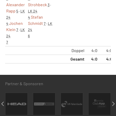
Alexander
Strohbeck
3
·
Rapp
5
·
LK
LK 24
Stefan
24
4
Jochen
Schmidt
4
7
·
LK
Klein
7
·
LK
24
24
6
7
Doppel
4:0
4:0
Gesamt
4:0
4:0
Partner & Sponsoren