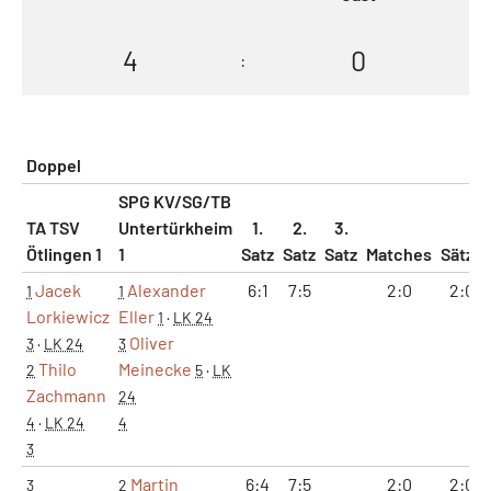
4
0
:
Doppel
SPG KV/SG/TB
TA TSV
Untertürkheim
1.
2.
3.
Ötlingen 1
1
Satz
Satz
Satz
Matches
Sätze
Jacek
Alexander
6:1
7:5
2:0
2:0
1
1
Lorkiewicz
Eller
1
·
LK 24
Oliver
3
·
LK 24
3
Thilo
Meinecke
2
5
·
LK
Zachmann
24
4
·
LK 24
4
3
Martin
6:4
7:5
2:0
2:0
3
2