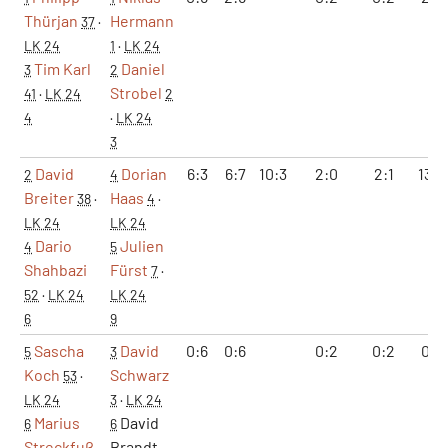
Thürjan
Hermann
37
·
LK 24
1
·
LK 24
Tim Karl
Daniel
3
2
Strobel
41
·
LK 24
2
4
·
LK 24
3
David
Dorian
6:3
6:7
10:3
2:0
2:1
13:1
2
4
Breiter
Haas
38
·
4
·
LK 24
LK 24
Dario
Julien
4
5
Shahbazi
Fürst
7
·
52
·
LK 24
LK 24
6
9
Sascha
David
0:6
0:6
0:2
0:2
0:1
5
3
Koch
Schwarz
53
·
LK 24
3
·
LK 24
Marius
David
6
6
Streckfuß
Brandt