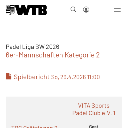
Skip to main navigation
Springe zum Seiteninhalt
Skip to page footer
Padel Liga BW 2026
6er-Mannschaften Kategorie 2
Spielbericht
So, 26.4.2026 11:00
VITA Sports
Padel Club e.V. 1
Gast
TPC Grötzingen 2