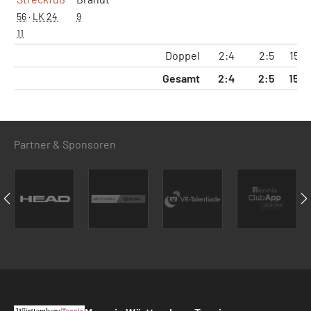
56
·
LK 24
9
11
Doppel
2:4
2:5
15:3
Gesamt
2:4
2:5
15:3
Partner & Sponsoren