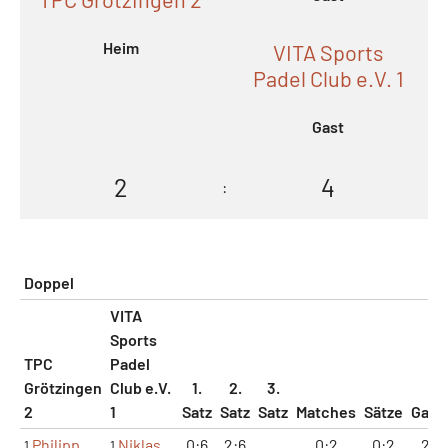
Heim
VITA Sports
Padel Club e.V. 1
Gast
2
4
:
Doppel
VITA
Sports
TPC
Padel
Grötzingen
Club e.V.
1.
2.
3.
2
1
Satz
Satz
Satz
Matches
Sätze
Gam
Philipp
Niklas
0:6
2:6
0:2
0:2
2:1
1
1