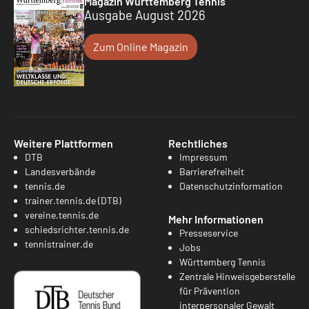
Magazin Württemberg Tennis
Ausgabe August 2026
Zum Online Magazin
Weitere Plattformen
Rechtliches
DTB
Impressum
Landesverbände
Barrierefreiheit
tennis.de
Datenschutzinformation
trainer.tennis.de (DTB)
vereine.tennis.de
Mehr Informationen
schiedsrichter.tennis.de
Presseservice
tennistrainer.de
Jobs
Württemberg Tennis
Zentrale Hinweisgeberstelle
für Prävention
interpersonaler Gewalt