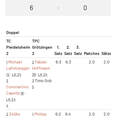
6
0
:
Doppel
TC
TPC
Pleidelsheim
Grötzingen
1.
2.
3.
2
2
Satz
Satz
Satz
Matches
Sätze
Michael
Fabian
6:3
6:3
2:0
2:0
1
2
Lafnitzegger
Hoffmann
12
·
LK 24
39
·
LK 24
Timo Gob
3
3
Constantino
5
Capella
18
·
LK 24
4
Zeljko
Philipp
6:2
6:4
2:0
2:0
2
1