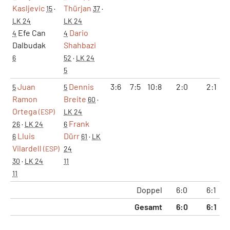
Kasljevic
Thürjan
15
·
37
·
LK 24
LK 24
Efe Can
Dario
4
4
Dalbudak
Shahbazi
6
52
·
LK 24
5
Juan
Dennis
3:6
7:5
10:8
2:0
2:1
5
5
Ramon
Breite
60
·
Ortega
(ESP)
LK 24
Frank
26
·
LK 24
6
Lluis
Dürr
6
61
·
LK
Vilardell
(ESP)
24
30
·
LK 24
11
11
Doppel
6:0
6:1
Gesamt
6:0
6:1