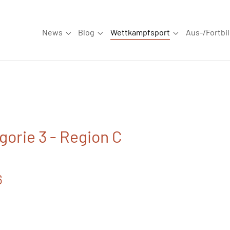
News
Blog
Wettkampfsport
Aus-/Fortbi
Submenu for "News"
Submenu for "Blog"
Submenu for "W
orie 3 - Region C
6