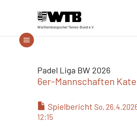
Skip to main navigation
Springe zum Seiteninhalt
Skip to page footer
Württembergischer Tennis-Bund e.V.
Padel Liga BW 2026
6er-Mannschaften Kateg
Spielbericht
So, 26.4.202
12:15