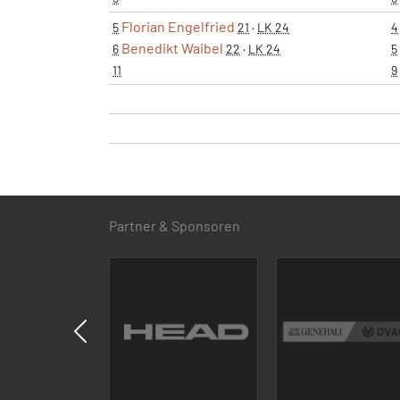
Florian Engelfried
5
21
·
LK 24
4
Benedikt Waibel
6
22
·
LK 24
5
11
9
Partner & Sponsoren