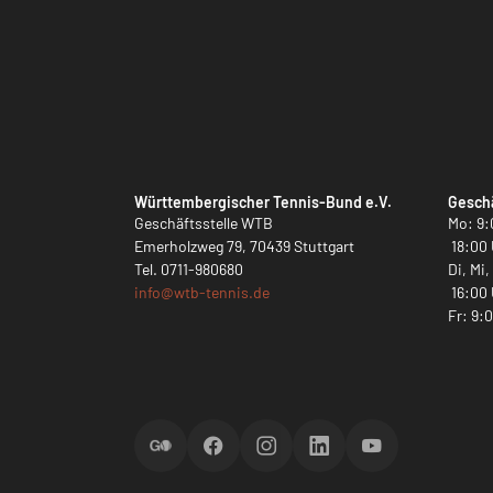
Württembergischer Tennis-Bund e.V.
Geschä
Geschäftsstelle WTB
Mo: 9:
Emerholzweg 79, 70439 Stuttgart
18:00 
Tel.
0711-980680
Di, Mi
info@
wtb-tennis.de
16:00 
Fr: 9:
ScoreGO
Facebook
Instagram
LinkedIn
YouTube