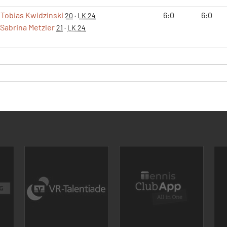
Tobias Kwidzinski
6:0
6:0
20
·
LK 24
Sabrina Metzler
21
·
LK 24