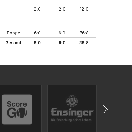
2:0
2:0
12:0
Doppel
6:0
6:0
36:8
Gesamt
6:0
6:0
36:8