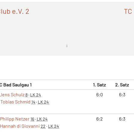
lub e.V. 2
TC 
:
C Bad Saulgau 1
1. Satz
2. Satz
Jens Schulz
6:0
6:3
8
·
LK 24
Tobias Schmid
14
·
LK 24
Philipp Netzer
6:2
6:3
16
·
LK 24
Hannah di Giovanni
22
·
LK 24