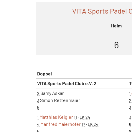
VITA Sports Padel C
Heim
6
Doppel
VITA Sports Padel Club e.V. 2
T
Samy Askar
2
1
Simon Rettenmaier
3
2
5
3
Matthias Keigler
1
11
·
LK 24
3
Manfred Maierhöfer
4
17
·
LK 24
6
5
9