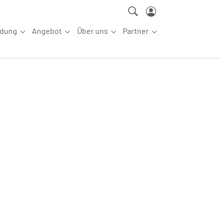
ldung
Angebot
Über uns
Partner
ettkampfsport"
Submenu for "Aus-/Fortbildung"
Submenu for "Angebot"
Submenu for "Über uns"
Submenu for "Partn