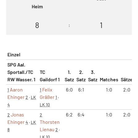
Heim
8
1
:
Einzel
SPG Aal.
Sportall./TC
TC
1.
2.
3.
RW Wasser. 1
Gaildorf 1
Satz
Satz
Satz
Matches
Sätze
Aaron
Felix
6:0
6:1
1:0
2:0
1
1
Ehinger
Gräßer
2
·
LK
1
·
4
LK 10
Jonas
6:2
6:4
1:0
2:0
2
2
Ehinger
Thorsten
4
·
LK
Lienau
8
2
·
LK 10