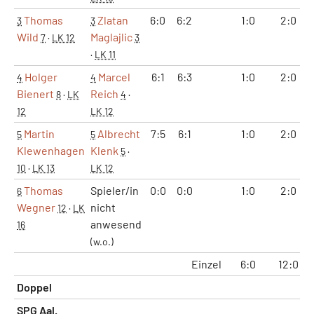
Thomas
Zlatan
6:0
6:2
1:0
2:0
3
3
Wild
Maglajlic
7
·
LK 12
3
·
LK 11
Holger
Marcel
6:1
6:3
1:0
2:0
4
4
Bienert
Reich
8
·
LK
4
·
12
LK 12
Martin
Albrecht
7:5
6:1
1:0
2:0
5
5
Klewenhagen
Klenk
5
·
10
·
LK 13
LK 12
Thomas
Spieler/in
0:0
0:0
1:0
2:0
6
Wegner
nicht
12
·
LK
anwesend
16
(w.o.)
Einzel
6:0
12:0
Doppel
SPG Aal.