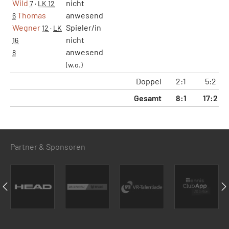
Wild
nicht
7
·
LK 12
Thomas
anwesend
6
Wegner
Spieler/in
12
·
LK
nicht
16
anwesend
8
(w.o.)
Doppel
2:1
5:2
Gesamt
8:1
17:2
1
Partner & Sponsoren