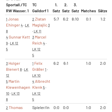
Sportall./TC
TC
1.
2.
3.
RW Wasser. 1
Gaildorf 1
Satz
Satz
Satz
Matches
Sätze
Jonas
Zlatan
5:7
6:2
8:10
0:1
1:2
1
2
Ehinger
Maglajlic
4
·
LK
3
8
·
LK 11
Gunnar Kett
Marcel
4
3
Reich
9
·
LK 12
4
·
5
LK 12
5
Holger
Felix
6:2
6:1
1:0
2:0
3
1
Bienert
Gräßer
8
·
LK
1
·
12
LK 10
Martin
Albrecht
5
4
Klewenhagen
Klenk
5
·
10
·
LK 13
LK 12
8
5
Thomas
Spieler/in
0:0
0:0
1:0
2:0
2