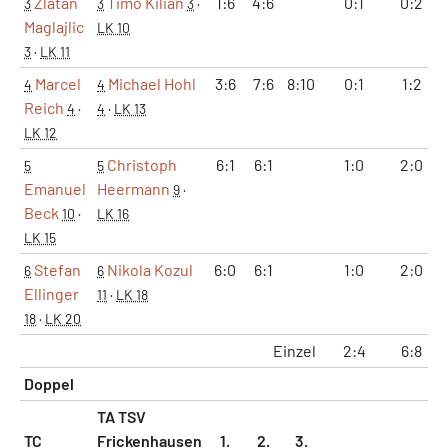
Zlatan
Timo Kilian
1:6
4:6
0:1
0:2
3
3
3
·
Maglajlic
LK 10
3
·
LK 11
Marcel
Michael Hohl
3:6
7:6
8:10
0:1
1:2
4
4
Reich
4
·
4
·
LK 13
LK 12
Christoph
6:1
6:1
1:0
2:0
5
5
Emanuel
Heermann
9
·
Beck
10
·
LK 16
LK 15
Stefan
Nikola Kozul
6:0
6:1
1:0
2:0
6
6
Ellinger
11
·
LK 18
18
·
LK 20
Einzel
2:4
6:8
Doppel
TA TSV
TC
Frickenhausen
1.
2.
3.