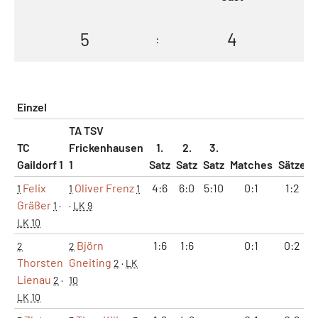
5
4
:
Einzel
TA TSV
TC
Frickenhausen
1.
2.
3.
Gaildorf 1
1
Satz
Satz
Satz
Matches
Sätze
Felix
Oliver Frenz
4:6
6:0
5:10
0:1
1:2
1
1
1
Gräßer
1
·
·
LK 9
LK 10
Björn
1:6
1:6
0:1
0:2
2
2
Thorsten
Gneiting
2
·
LK
Lienau
2
·
10
LK 10