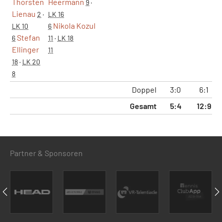
Thorsten
Heermann
9
·
Lienau
2
·
LK 16
Nikola Kozul
LK 10
6
Stefan
6
11
·
LK 18
Ellinger
11
18
·
LK 20
8
Doppel
3:0
6:1
Gesamt
5:4
12:9
Partner & Sponsoren