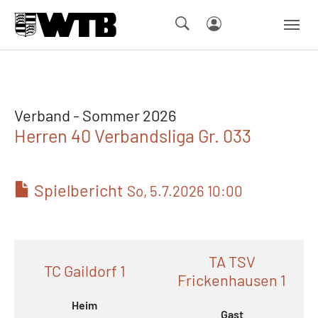
Skip to main navigation
Springe zum Seiteninhalt
Skip to page footer
Verband - Sommer 2026
Herren 40 Verbandsliga Gr. 033
Spielbericht
So, 5.7.2026 10:00
TA TSV
TC Gaildorf 1
Frickenhausen 1
Heim
Gast