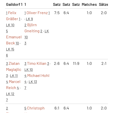
Gaildorf 1
1
Satz
Satz
Satz
Matches
Sätze
Felix
Oliver Frenz
7:5
6:4
1:0
2:0
1
1
1
Gräßer
1
·
·
LK 9
Björn
LK 10
2
Gneiting
5
2
·
LK
Emanuel
10
Beck
10
·
3
LK 15
6
Zlatan
Timo Kilian
2:6
6:4
11:9
1:0
2:1
3
3
3
·
Maglajlic
LK 10
Michael Hohl
3
·
LK 11
4
Marcel
4
4
·
LK 13
Reich
4
·
7
LK 12
7
Christoph
6:1
6:4
1:0
2:0
2
5