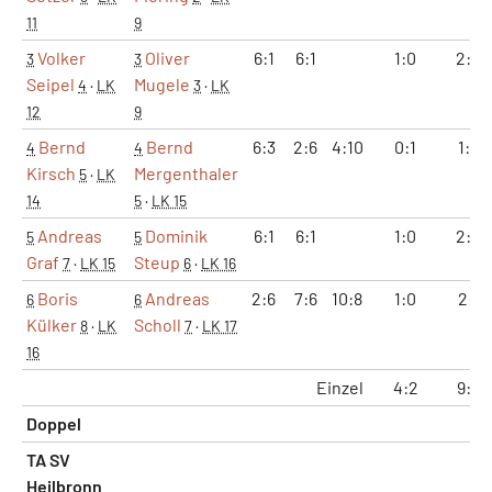
11
9
Volker
Oliver
6:1
6:1
1:0
2:0
3
3
Seipel
Mugele
4
·
LK
3
·
LK
12
9
Bernd
Bernd
6:3
2:6
4:10
0:1
1:2
4
4
Kirsch
Mergenthaler
5
·
LK
14
5
·
LK 15
Andreas
Dominik
6:1
6:1
1:0
2:0
5
5
Graf
Steup
7
·
LK 15
6
·
LK 16
Boris
Andreas
2:6
7:6
10:8
1:0
2:1
6
6
Külker
Scholl
8
·
LK
7
·
LK 17
16
Einzel
4:2
9:5
Doppel
TA SV
Heilbronn