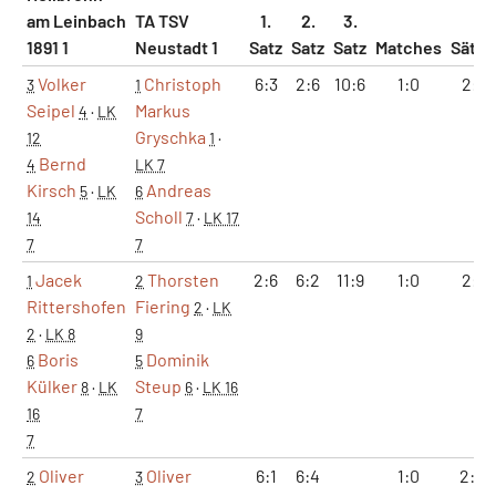
am Leinbach
TA TSV
1.
2.
3.
1891 1
Neustadt 1
Satz
Satz
Satz
Matches
Sätze
Volker
Christoph
6:3
2:6
10:6
1:0
2:1
3
1
Seipel
Markus
4
·
LK
Gryschka
12
1
·
Bernd
4
LK 7
Kirsch
Andreas
5
·
LK
6
Scholl
14
7
·
LK 17
7
7
Jacek
Thorsten
2:6
6:2
11:9
1:0
2:1
1
2
Rittershofen
Fiering
2
·
LK
2
·
LK 8
9
Boris
Dominik
6
5
Külker
Steup
8
·
LK
6
·
LK 16
16
7
7
Oliver
Oliver
6:1
6:4
1:0
2:0
2
3