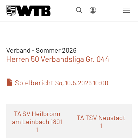
Skip to main navigation
Springe zum Seiteninhalt
Skip to page footer
Verband - Sommer 2026
Herren 50 Verbandsliga Gr. 044
Spielbericht
So, 10.5.2026 10:00
TA SV Heilbronn
TA TSV Neustadt
am Leinbach 1891
1
1