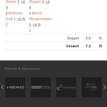
Setzer
Mugele
3
·
LK
3
·
LK
11
9
Andreas
Bernd
5
4
Graf
Mergenthaler
7
·
LK 15
7
5
·
LK 15
7
Doppel
3:0
6:2
Gesamt
7:2
15:7
Partner & Sponsoren