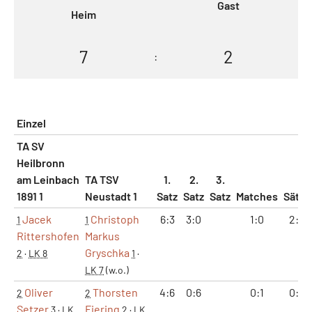
Gast
Heim
7
2
:
Einzel
TA SV
Heilbronn
am Leinbach
TA TSV
1.
2.
3.
1891 1
Neustadt 1
Satz
Satz
Satz
Matches
Sätze
Jacek
Christoph
6:3
3:0
1:0
2:0
1
1
Rittershofen
Markus
Gryschka
2
·
LK 8
1
·
LK 7
(w.o.)
Oliver
Thorsten
4:6
0:6
0:1
0:2
2
2
Setzer
Fiering
3
·
LK
2
·
LK