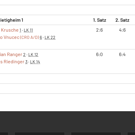
ietigheim 1
1. Satz
2. Satz
 Krusche
2:6
4:6
1
·
LK 11
io Vnucec
(CRO A/D)
6
·
LK 22
rian Ranger
6:0
6:4
2
·
LK 12
s Riedinger
3
·
LK 14