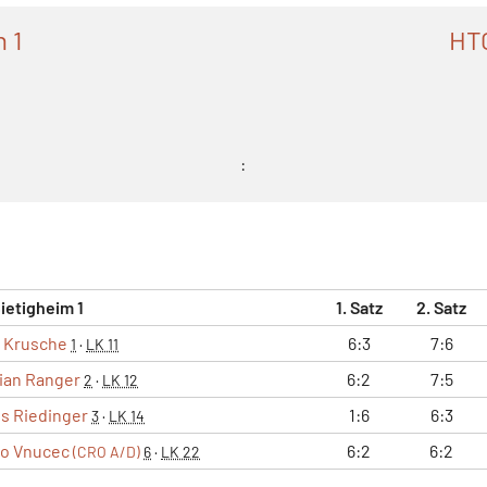
 1
HTC
:
ietigheim 1
1. Satz
2. Satz
 Krusche
6:3
7:6
1
·
LK 11
rian Ranger
6:2
7:5
2
·
LK 12
s Riedinger
1:6
6:3
3
·
LK 14
io Vnucec
6:2
6:2
(CRO A/D)
6
·
LK 22