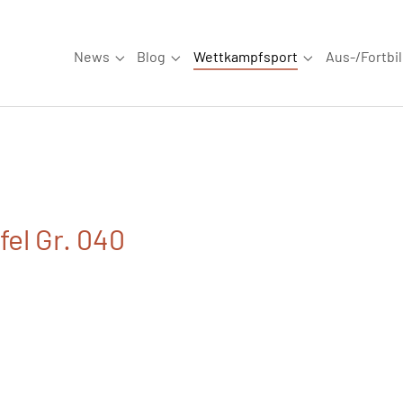
News
Blog
Wettkampfsport
Aus-/Fortbi
Submenu for "News"
Submenu for "Blog"
Submenu for "W
el Gr. 040
6