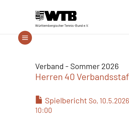
Skip to main navigation
Springe zum Seiteninhalt
Skip to page footer
Württembergischer Tennis-Bund e.V.
Verband - Sommer 2026
Herren 40 Verbandsstaff
Spielbericht
So, 10.5.202
10:00