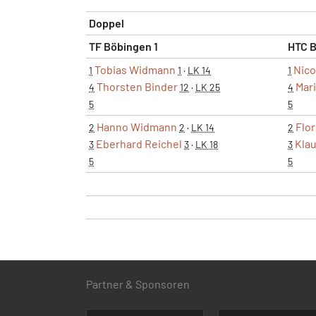
Doppel
TF Böbingen 1
HTC B
Tobias Widmann
Nico
1
1
·
LK 14
1
Thorsten Binder
Mar
4
12
·
LK 25
4
5
5
Hanno Widmann
Flo
2
2
·
LK 14
2
Eberhard Reichel
Klau
3
3
·
LK 18
3
5
5
Partner & Sponsoren