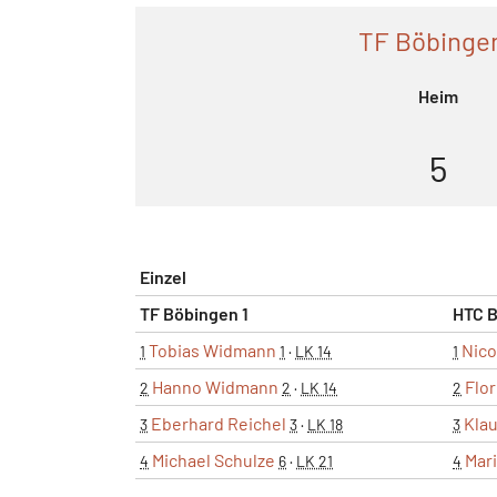
TF Böbingen
Heim
5
Einzel
TF Böbingen 1
HTC B
Tobias Widmann
Nico
1
1
·
LK 14
1
Hanno Widmann
Flo
2
2
·
LK 14
2
Eberhard Reichel
Klau
3
3
·
LK 18
3
Michael Schulze
Mar
4
6
·
LK 21
4