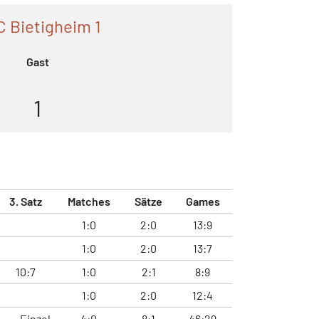
 Bietigheim 1
Gast
1
3. Satz
Matches
Sätze
Games
1:0
2:0
13:9
1:0
2:0
13:7
10:7
1:0
2:1
8:9
1:0
2:0
12:4
Einzel
4:0
8:1
46:29