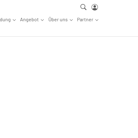
ldung
Angebot
Über uns
Partner
ettkampfsport"
Submenu for "Aus-/Fortbildung"
Submenu for "Angebot"
Submenu for "Über uns"
Submenu for "Partn