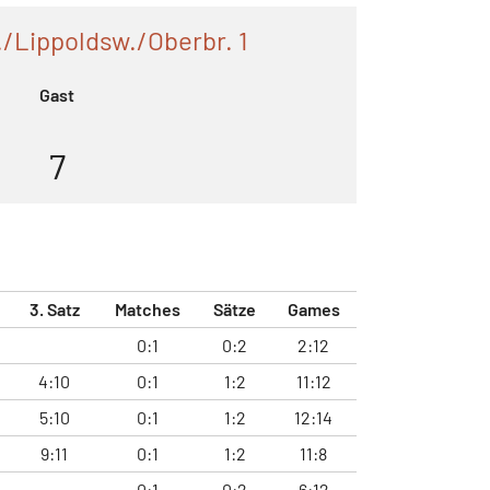
/Lippoldsw./Oberbr. 1
Gast
7
3. Satz
Matches
Sätze
Games
0:1
0:2
2:12
4:10
0:1
1:2
11:12
5:10
0:1
1:2
12:14
9:11
0:1
1:2
11:8
0:1
0:2
6:12