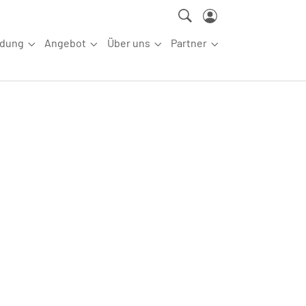
ldung
Angebot
Über uns
Partner
ettkampfsport"
Submenu for "Aus-/Fortbildung"
Submenu for "Angebot"
Submenu for "Über uns"
Submenu for "Partn