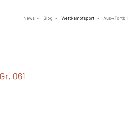
News
Blog
Wettkampfsport
Aus-/Fortbi
Submenu for "News"
Submenu for "Blog"
Submenu for "W
Gr. 061