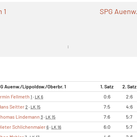
 1
SPG Auenw.
:
G Auenw./Lippoldsw./Oberbr. 1
1. Satz
2. Satz
rmin Fellmeth
0:6
2:6
1
·
LK 6
Hans Seitter
7:5
4:6
2
·
LK 15
Thomas Lindemann
7:6
5:7
3
·
LK 15
Dieter Schlichenmaier
6:0
5:7
6
·
LK 16
heo Mahler
4:6
2:6