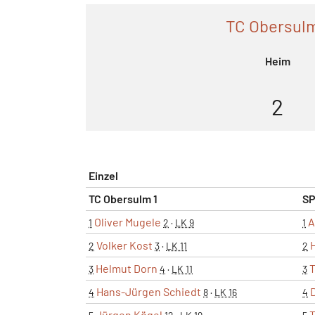
TC Obersulm
Heim
2
Einzel
TC Obersulm 1
SP
Oliver Mugele
A
1
2
·
LK 9
1
Volker Kost
2
3
·
LK 11
2
Helmut Dorn
3
4
·
LK 11
3
Hans-Jürgen Schiedt
4
8
·
LK 16
4
Jürgen Kögel
T