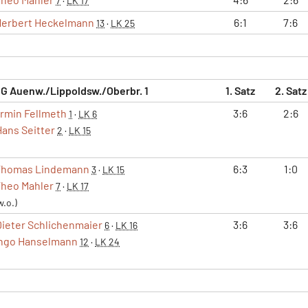
7
·
LK 17
Herbert Heckelmann
6:1
7:6
13
·
LK 25
G Auenw./Lippoldsw./Oberbr. 1
1. Satz
2. Satz
rmin Fellmeth
3:6
2:6
1
·
LK 6
Hans Seitter
2
·
LK 15
Thomas Lindemann
6:3
1:0
3
·
LK 15
heo Mahler
7
·
LK 17
w.o.)
Dieter Schlichenmaier
3:6
3:6
6
·
LK 16
Ingo Hanselmann
12
·
LK 24