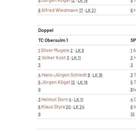
5
12
·
LK 19
5
Alfred Wiedmann
6
17
·
LK 21
6
Doppel
TC Obersulm 1
SP
Oliver Mugele
A
1
2
·
LK 9
1
Volker Kost
2
3
·
LK 11
2
3
3
Hans-Jürgen Schiedt
4
8
·
LK 16
3
Jürgen Kögel
T
5
12
·
LK 19
5
9
8
(
Helmut Dorn
3
4
·
LK 11
4
Klaus Styra
6
20
·
LK 24
6
9
10