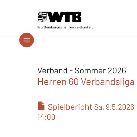
Skip to main navigation
Springe zum Seiteninhalt
Skip to page footer
Württembergischer Tennis-Bund e.V.
Verband - Sommer 2026
Herren 60 Verbandsliga 
Spielbericht
Sa, 9.5.2026
14:00