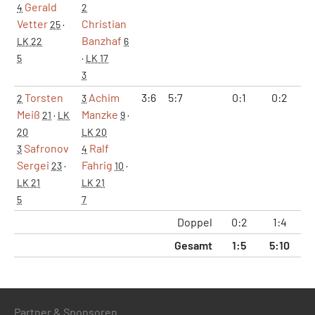
Gerald
4
2
Vetter
Christian
25
·
Banzhaf
LK 22
6
5
·
LK 17
3
Torsten
Achim
3:6
5:7
0:1
0:2
8
2
3
Meiß
Manzke
21
·
LK
9
·
20
LK 20
Safronov
Ralf
3
4
Sergei
Fahrig
23
·
10
·
LK 21
LK 21
5
7
Doppel
0:2
1:4
15
Gesamt
1:5
5:10
52
Partner & Sponsoren