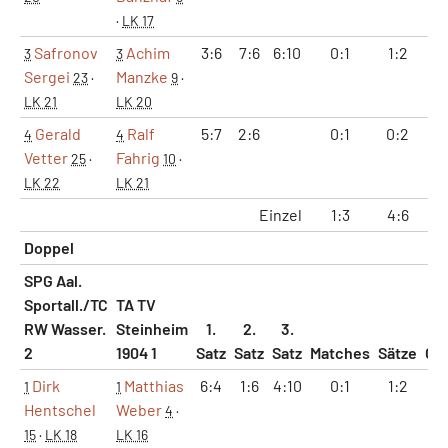
·
LK 17
Safronov
Achim
3:6
7:6
6:10
0:1
1:2
10
3
3
Sergei
Manzke
23
·
9
·
LK 21
LK 20
Gerald
Ralf
5:7
2:6
0:1
0:2
7
4
4
Vetter
Fahrig
25
·
10
·
LK 22
LK 21
Einzel
1:3
4:6
37
Doppel
SPG Aal.
Sportall./TC
TA TV
RW Wasser.
Steinheim
1.
2.
3.
2
1904 1
Satz
Satz
Satz
Matches
Sätze
Ga
Dirk
Matthias
6:4
1:6
4:10
0:1
1:2
7
1
1
Hentschel
Weber
4
·
15
·
LK 18
LK 16