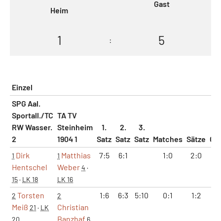
Gast
Heim
1
5
:
Einzel
SPG Aal.
Sportall./TC
TA TV
RW Wasser.
Steinheim
1.
2.
3.
2
1904 1
Satz
Satz
Satz
Matches
Sätze
Ga
Dirk
Matthias
7:5
6:1
1:0
2:0
1
1
1
Hentschel
Weber
4
·
15
·
LK 18
LK 16
Torsten
1:6
6:3
5:10
0:1
1:2
7
2
2
Meiß
Christian
21
·
LK
Banzhaf
20
6