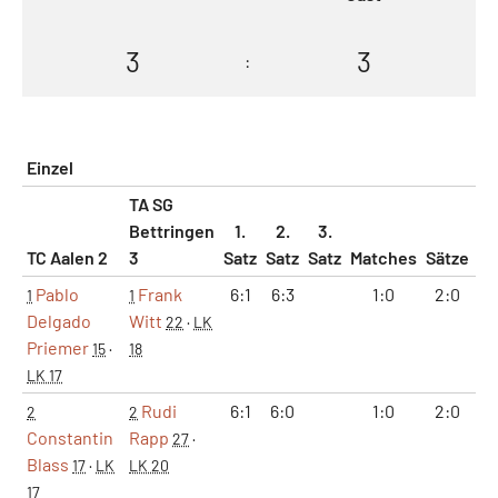
3
3
:
Einzel
TA SG
Bettringen
1.
2.
3.
TC Aalen 2
3
Satz
Satz
Satz
Matches
Sätze
G
Pablo
Frank
6:1
6:3
1:0
2:0
1
1
1
Delgado
Witt
22
·
LK
Priemer
15
·
18
LK 17
Rudi
6:1
6:0
1:0
2:0
1
2
2
Constantin
Rapp
27
·
Blass
17
·
LK
LK 20
17