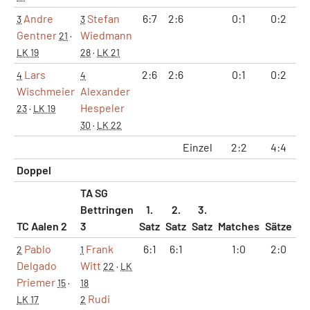
Andre
Stefan
6:7
2:6
0:1
0:2
8
3
3
Gentner
Wiedmann
21
·
LK 19
28
·
LK 21
Lars
2:6
2:6
0:1
0:2
4
4
4
Wischmeier
Alexander
Hespeler
23
·
LK 19
30
·
LK 22
Einzel
2:2
4:4
3
Doppel
TA SG
Bettringen
1.
2.
3.
TC Aalen 2
3
Satz
Satz
Satz
Matches
Sätze
G
Pablo
Frank
6:1
6:1
1:0
2:0
1
2
1
Delgado
Witt
22
·
LK
Priemer
15
·
18
Rudi
LK 17
2