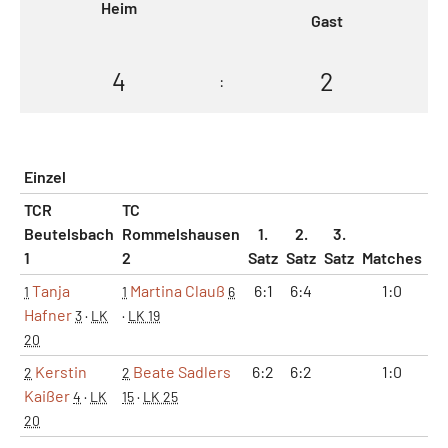
Heim
Gast
4
2
:
Einzel
TCR
TC
Beutelsbach
Rommelshausen
1.
2.
3.
1
2
Satz
Satz
Satz
Matches
Sä
Tanja
Martina Clauß
6:1
6:4
1:0
2
1
1
6
Hafner
3
·
LK
·
LK 19
20
Kerstin
Beate Sadlers
6:2
6:2
1:0
2
2
2
Kaißer
4
·
LK
15
·
LK 25
20