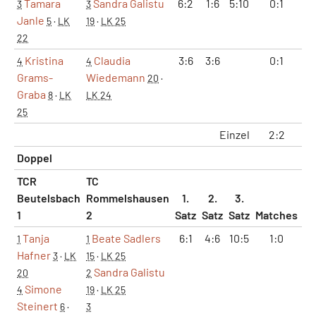
Tamara
Sandra Galistu
6:2
1:6
5:10
0:1
1
3
3
Janle
5
·
LK
19
·
LK 25
22
Kristina
Claudia
3:6
3:6
0:1
0
4
4
Grams-
Wiedemann
20
·
Graba
8
·
LK
LK 24
25
Einzel
2:2
5
Doppel
TCR
TC
Beutelsbach
Rommelshausen
1.
2.
3.
1
2
Satz
Satz
Satz
Matches
Sä
Tanja
Beate Sadlers
6:1
4:6
10:5
1:0
2
1
1
Hafner
3
·
LK
15
·
LK 25
Sandra Galistu
20
2
Simone
4
19
·
LK 25
Steinert
6
·
3