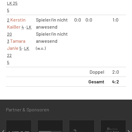
LK 25
5
Kerstin
Spieler/in nicht
0:0
0:0
1:0
2
2
Kaißer
anwesend
4
·
LK
Spieler/in nicht
20
Tamara
anwesend
3
Janle
5
·
LK
(w.o.)
22
5
Doppel
2:0
4
Gesamt
4:2
9
Partner & Sponsoren