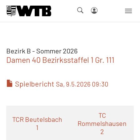
Skip to main navigation
Springe zum Seiteninhalt
Skip to page footer
Bezirk B - Sommer 2026
Damen 40 Bezirksstaffel 1 Gr. 111
Spielbericht
Sa, 9.5.2026 09:30
TC
TCR Beutelsbach
Rommelshausen
1
2