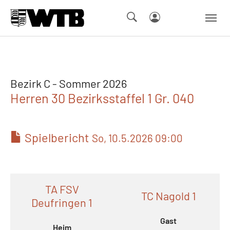
Skip to main navigation
Springe zum Seiteninhalt
Skip to page footer
Bezirk C - Sommer 2026
Herren 30 Bezirksstaffel 1 Gr. 040
Spielbericht
So, 10.5.2026 09:00
TA FSV
TC Nagold 1
Deufringen 1
Gast
Heim