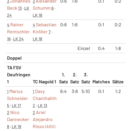
Johannes
Alexander
0:6
1:6
0:1
0:2
3
3
Beck
Schumm
13
·
LK
6
·
24
LK 18
Rainer
Sebastian
0:6
1:6
0:1
0:2
4
4
Rentschler
Knöller
7
·
16
·
LK 24
LK 18
Einzel
0:4
1:8
1
Doppel
TA FSV
Deufringen
1.
2.
3.
1
TC Nagold 1
Satz
Satz
Satz
Matches
Sätze
G
Marius
Davy
6:4
3:6
5:10
0:1
1:2
1
1
Schneider
Chanthalith
5
·
LK 17
2
·
LK 13
Nico
Ariel
2
2
Dannecker
Alejandro
Risso
8
·
LK 19
(ARG)