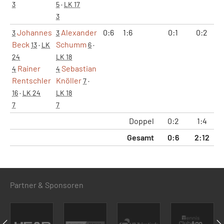
3
5
·
LK 17
3
Johannes
Alexander
0:6
1:6
0:1
0:2
3
3
Beck
Schumm
13
·
LK
6
·
24
LK 18
Rainer
Sebastian
4
4
Rentschler
Knöller
7
·
16
·
LK 24
LK 18
7
7
Doppel
0:2
1:4
1
Gesamt
0:6
2:12
2
Partner & Sponsoren