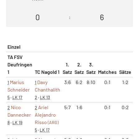
0
6
:
Einzel
TA FSV
Deufringen
1.
2.
3.
1
TC Nagold 1
Satz
Satz
Satz
Matches
Sätze
G
Marius
Davy
3:6
6:2
8:10
0:1
1:2
1
1
Schneider
Chanthalith
5
·
LK 17
2
·
LK 13
Nico
Ariel
5:7
1:6
0:1
0:2
2
2
Dannecker
Alejandro
Risso
8
·
LK 19
(ARG)
5
·
LK 17