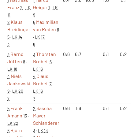
1
1
Franz
Geiger
2
·
LK
1
·
LK
11
9
Klaus
Maximilian
2
5
Breidinger
von Reden
8
5
·
LK 14
·
LK 17
3
6
Bernd
Thorsten
0:6
6:7
0:1
0:2
3
3
Jütten
Brobeil
8
·
6
·
LK 18
LK 16
Niels
Claus
4
4
Jankowski
Brobeil
7
·
9
·
LK 20
LK 16
7
7
Frank
Sascha
0:6
1:6
0:1
0:2
5
2
Amann
Mayer-
13
·
Schlanderer
LK 22
Björn
6
3
·
LK 13