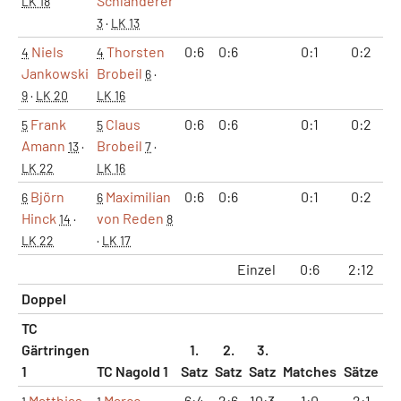
Schlanderer
LK 18
3
·
LK 13
Niels
Thorsten
0:6
0:6
0:1
0:2
0
4
4
Jankowski
Brobeil
6
·
9
·
LK 20
LK 16
Frank
Claus
0:6
0:6
0:1
0:2
0
5
5
Amann
Brobeil
13
·
7
·
LK 22
LK 16
Björn
Maximilian
0:6
0:6
0:1
0:2
0
6
6
Hinck
von Reden
14
·
8
LK 22
·
LK 17
Einzel
0:6
2:12
2
Doppel
TC
Gärtringen
1.
2.
3.
1
TC Nagold 1
Satz
Satz
Satz
Matches
Sätze
G
Matthias
Marco
6:4
2:6
10:3
1:0
2:1
9