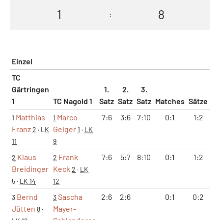
1
8
:
Einzel
TC
Gärtringen
1.
2.
3.
1
TC Nagold 1
Satz
Satz
Satz
Matches
Sätze
G
Matthias
Marco
7:6
3:6
7:10
0:1
1:2
1
1
1
Franz
Geiger
2
·
LK
1
·
LK
11
9
Klaus
Frank
7:6
5:7
8:10
0:1
1:2
1
2
2
Breidinger
Keck
2
·
LK
5
·
LK 14
12
Bernd
Sascha
2:6
2:6
0:1
0:2
4
3
3
Jütten
Mayer-
8
·