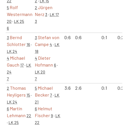
22
2
·
LK 15
Rolf
Jürgen
5
2
Westermann
Nerz
3
·
LK 17
20
·
LK 25
3
6
Bernd
Stefan von
0:6
0:6
0:1
0:2
3
3
Schlotter
Campe
16
·
4
·
LK
LK 24
18
Michael
Dieter
4
4
Gauch
Hofmann
17
·
LK
6
·
24
LK 20
7
7
Thomas
Michael
3:6
2:6
0:1
0:2
2
5
Heyligers
Becker
15
·
7
·
LK
LK 24
21
Martin
Helmut
6
6
Lehmann
Fischer
22
9
·
LK
·
LK 25
22