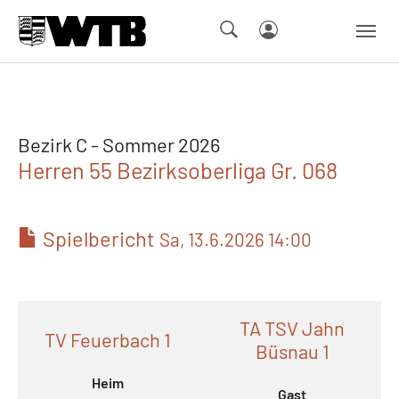
Skip to main navigation
Springe zum Seiteninhalt
Skip to page footer
Bezirk C - Sommer 2026
Herren 55 Bezirksoberliga Gr. 068
Spielbericht
Sa, 13.6.2026 14:00
TA TSV Jahn
TV Feuerbach 1
Büsnau 1
Heim
Gast