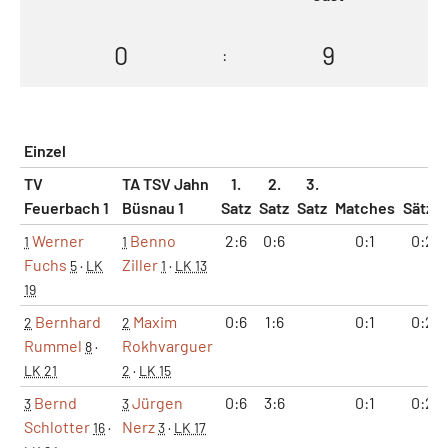
0
9
:
Einzel
TV
TA TSV Jahn
1.
2.
3.
Feuerbach 1
Büsnau 1
Satz
Satz
Satz
Matches
Sätze
Werner
Benno
2:6
0:6
0:1
0:2
1
1
Fuchs
Ziller
5
·
LK
1
·
LK 13
19
Bernhard
Maxim
0:6
1:6
0:1
0:2
2
2
Rummel
Rokhvarguer
8
·
LK 21
2
·
LK 15
Bernd
Jürgen
0:6
3:6
0:1
0:2
3
3
Schlotter
Nerz
16
·
3
·
LK 17