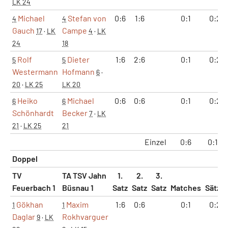
LK 24
Michael
Stefan von
0:6
1:6
0:1
0:2
4
4
Gauch
Campe
17
·
LK
4
·
LK
24
18
Rolf
Dieter
1:6
2:6
0:1
0:2
5
5
Westermann
Hofmann
6
·
20
·
LK 25
LK 20
Heiko
Michael
0:6
0:6
0:1
0:2
6
6
Schönhardt
Becker
7
·
LK
21
·
LK 25
21
Einzel
0:6
0:12
Doppel
TV
TA TSV Jahn
1.
2.
3.
Feuerbach 1
Büsnau 1
Satz
Satz
Satz
Matches
Sätze
Gökhan
Maxim
1:6
0:6
0:1
0:2
1
1
Daglar
Rokhvarguer
9
·
LK