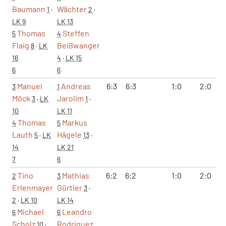
Baumann
Wächter
1
·
2
·
LK 9
LK 13
Thomas
Steffen
5
4
Flaig
Beißwanger
8
·
LK
16
4
·
LK 15
6
6
Manuel
Andreas
6:3
6:3
1:0
2:0
3
1
Möck
Jarolim
3
·
LK
1
·
10
LK 11
Thomas
Markus
4
5
Lauth
Hägele
5
·
LK
13
·
14
LK 21
7
6
Tino
Mathias
6:2
6:2
1:0
2:0
2
3
Erlenmayer
Gürtler
3
·
2
·
LK 10
LK 14
Michael
Leandro
6
6
Scholz
Rodriguez
10
·