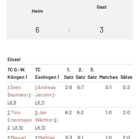
Gast
Heim
6
3
:
Einzel
TC G.-W.
TC
1.
2.
3.
Köngen 1
Esslingen 1
Satz
Satz
Satz
Matches
Sätze
G
Sven
Andreas
2:6
6:7
0:1
0:2
1
1
Baumann
Jarolim
1
·
1
·
LK 9
LK 11
Tino
Jan
6:2
6:2
1:0
2:0
2
2
Erlenmayer
Wächter
2
·
2
·
LK 10
LK 13
Manuel
Mathias
6:3
6:1
1:0
2:0
3
3