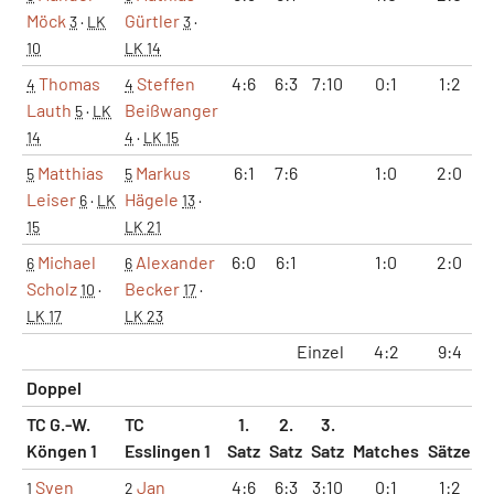
Möck
Gürtler
3
·
LK
3
·
10
LK 14
Thomas
Steffen
4:6
6:3
7:10
0:1
1:2
4
4
Lauth
Beißwanger
5
·
LK
14
4
·
LK 15
Matthias
Markus
6:1
7:6
1:0
2:0
5
5
Leiser
Hägele
6
·
LK
13
·
15
LK 21
Michael
Alexander
6:0
6:1
1:0
2:0
6
6
Scholz
Becker
10
·
17
·
LK 17
LK 23
Einzel
4:2
9:4
6
Doppel
TC G.-W.
TC
1.
2.
3.
Köngen 1
Esslingen 1
Satz
Satz
Satz
Matches
Sätze
G
Sven
Jan
4:6
6:3
3:10
0:1
1:2
1
2