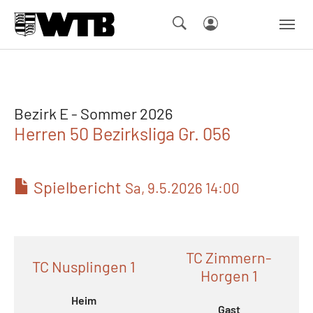
Skip to main navigation
Springe zum Seiteninhalt
Skip to page footer
Bezirk E - Sommer 2026
Herren 50 Bezirksliga Gr. 056
Spielbericht
Sa, 9.5.2026 14:00
TC Zimmern-
TC Nusplingen 1
Horgen 1
Heim
Gast