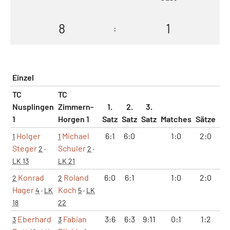
8
1
:
Einzel
TC
TC
Nusplingen
Zimmern-
1.
2.
3.
1
Horgen 1
Satz
Satz
Satz
Matches
Sätze
Ga
Holger
Michael
6:1
6:0
1:0
2:0
1
1
1
Steger
Schuler
2
·
2
·
LK 13
LK 21
Konrad
Roland
6:0
6:1
1:0
2:0
1
2
2
Hager
Koch
4
·
LK
5
·
LK
18
22
Eberhard
Fabian
3:6
6:3
9:11
0:1
1:2
9
3
3