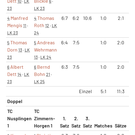
Dett
Blickle
10
·
LK
6
·
23
LK 23
Manfred
Thomas
6:7
6:2
10:6
1:0
2:1
1
4
4
Mengis
Roth
11
·
12
·
LK
LK 23
24
Thomas
Andreas
6:4
7:5
1:0
2:0
1
5
5
Dorn
Wehrmann
13
·
LK
23
13
·
LK 24
Albert
Bernd
6:3
7:5
1:0
2:0
1
6
6
Dett
Bohn
14
·
LK
21
·
23
LK 25
Einzel
5:1
11:3
7
Doppel
TC
TC
Nusplingen
Zimmern-
1.
2.
3.
1
Horgen 1
Satz
Satz
Satz
Matches
Sätze
Ga