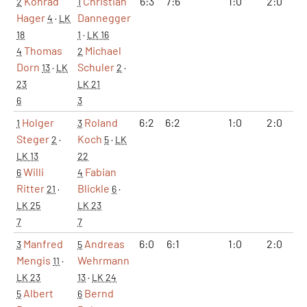
Konrad
Christian
6:3
7:6
1:0
2:0
1
2
1
Hager
Dannegger
4
·
LK
18
1
·
LK 16
Thomas
Michael
4
2
Dorn
Schuler
13
·
LK
2
·
23
LK 21
6
3
Holger
Roland
6:2
6:2
1:0
2:0
1
1
3
Steger
Koch
2
·
5
·
LK
LK 13
22
Willi
Fabian
6
4
Ritter
Blickle
21
·
6
·
LK 25
LK 23
7
7
Manfred
Andreas
6:0
6:1
1:0
2:0
1
3
5
Mengis
Wehrmann
11
·
LK 23
13
·
LK 24
Albert
Bernd
5
6