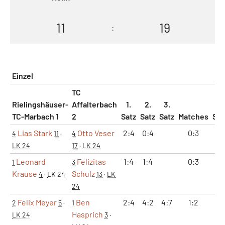
11
19
:
Einzel
TC
Rielingshäuser-
Affalterbach
1.
2.
3.
TC-Marbach 1
2
Satz
Satz
Satz
Matches
Sät
Lias Stark
Otto Veser
2:4
0:4
0:3
0:
4
11
·
4
LK 24
17
·
LK 24
Leonard
Felizitas
1:4
1:4
0:3
0:
1
3
Krause
Schulz
4
·
LK 24
13
·
LK
24
Felix Meyer
Ben
2:4
4:2
4:7
1:2
1:
2
5
·
1
Hasprich
LK 24
3
·