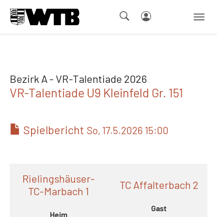
Skip to main navigation
Springe zum Seiteninhalt
Skip to page footer
Bezirk A - VR-Talentiade 2026
VR-Talentiade U9 Kleinfeld Gr. 151
Spielbericht
So, 17.5.2026 15:00
Rielingshäuser-
TC Affalterbach 2
TC-Marbach 1
Gast
Heim