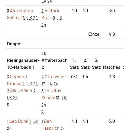
LK 24
Alexandros
Viktoria
4:1
4:1
3:0
2:
3
2
Schmal
Kraft
6
·
LK 24
9
·
LK
24
Einzel
4:8
3:
Doppel
TC
Rielingshäuser-
Affalterbach
1.
2.
3.
TC-Marbach 1
2
Satz
Satz
Satz
Matches
Sät
Leonard
Otto Veser
0:4
1:4
0:3
0:
3
4
Krause
4
·
LK 24
17
·
LK 24
Silas Böker
Felizitas
2
2
·
3
Schulz
LK 24
13
·
LK
5
24
7
Leo Bunk
Ben
4:1
4:1
3:0
2:
1
1
·
LK
1
Hasprich
24
3
·