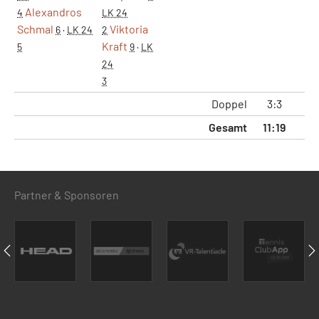
Alexandros
4
LK 24
Schmal
Viktoria
6
·
LK 24
2
Kraft
5
9
·
LK
24
3
Doppel
3:3
2:
Gesamt
11:19
5:
Partner & Sponsoren