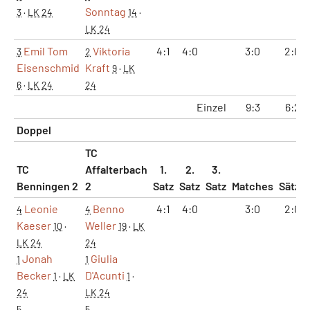
Sonntag
3
·
LK 24
14
·
LK 24
Emil Tom
Viktoria
4:1
4:0
3:0
2:0
3
2
Eisenschmid
Kraft
9
·
LK
6
·
LK 24
24
Einzel
9:3
6:2
Doppel
TC
TC
Affalterbach
1.
2.
3.
Benningen 2
2
Satz
Satz
Satz
Matches
Sätze
Leonie
Benno
4:1
4:0
3:0
2:0
4
4
Kaeser
Weller
10
·
19
·
LK
LK 24
24
Jonah
Giulia
1
1
Becker
D'Acunti
1
·
LK
1
·
24
LK 24
5
5