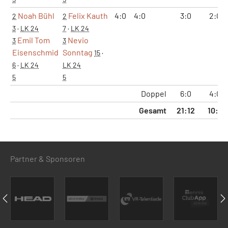
Noah Bühl
Felix Kauth
4:0
4:0
3:0
2:0
2
2
3
·
LK 24
7
·
LK 24
Emil Tom
Nevio
3
3
Eisenschmid
Sonntag
15
·
6
·
LK 24
LK 24
5
5
Doppel
6:0
4:0
Gesamt
21:12
10:2
Partner & Sponsoren