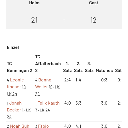
Heim
Gast
21
12
:
Einzel
TC
TC
Affalterbach
1.
2.
3.
Benningen 2
2
Satz
Satz
Satz
Matches
Sätze
Leonie
Benno
2:4
1:4
0:3
0:2
4
4
Kaeser
Weller
10
·
19
·
LK
LK 24
24
Jonah
Felix Kauth
4:0
5:3
3:0
2:0
1
1
Becker
1
·
LK
7
·
LK 24
24
Noah Bühl
Fabio
4:0
4:1
3:0
2:0
2
3