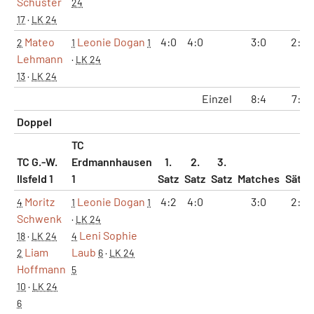
Schuster
24
17
·
LK 24
Mateo
Leonie Dogan
4:0
4:0
3:0
2:0
2
1
1
Lehmann
·
LK 24
13
·
LK 24
Einzel
8:4
7:4
Doppel
TC
TC G.-W.
Erdmannhausen
1.
2.
3.
Ilsfeld 1
1
Satz
Satz
Satz
Matches
Sätze
Moritz
Leonie Dogan
4:2
4:0
3:0
2:0
4
1
1
Schwenk
·
LK 24
Leni Sophie
18
·
LK 24
4
Liam
Laub
2
6
·
LK 24
Hoffmann
5
10
·
LK 24
6