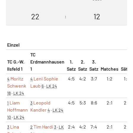
22
12
:
Einzel
TC
TC G.-W.
Erdmannhausen
1.
2.
3.
Ilsfeld 1
1
Satz
Satz
Satz
Matches
Sätze
Moritz
Leni Sophie
4:5
4:2
3:7
1:2
1:2
4
4
Schwenk
Laub
6
·
LK 24
18
·
LK 24
Liam
Leopold
4:5
5:3
8:6
2:1
2:1
1
3
Hoffmann
Kandler
4
·
LK 24
10
·
LK 24
Lina
Tim Hardi
2:4
4:2
7:4
2:1
2:1
3
2
3
·
LK