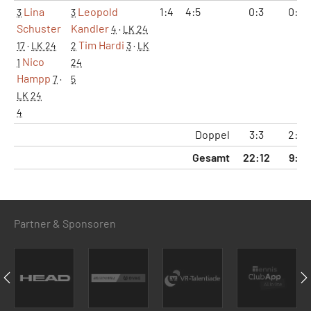
Lina
Leopold
1:4
4:5
0:3
0:2
3
3
Schuster
Kandler
4
·
LK 24
Tim Hardi
17
·
LK 24
2
3
·
LK
Nico
1
24
Hampp
7
·
5
LK 24
4
Doppel
3:3
2:2
Gesamt
22:12
9:6
Partner & Sponsoren