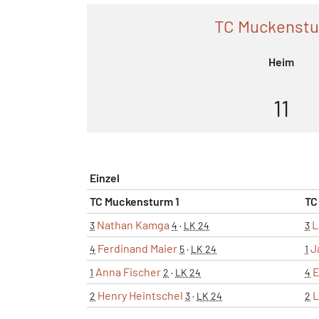
TC Muckenstu
Heim
11
Einzel
TC Muckensturm 1
TC
Nathan Kamga
L
3
4
·
LK 24
3
Ferdinand Maier
J
4
5
·
LK 24
1
Anna Fischer
E
1
2
·
LK 24
4
Henry Heintschel
L
2
3
·
LK 24
2