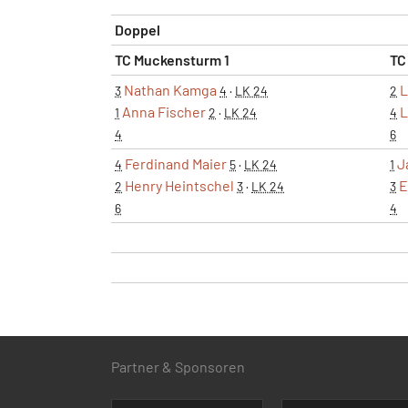
Doppel
TC Muckensturm 1
TC
Nathan Kamga
L
3
4
·
LK 24
2
Anna Fischer
L
1
2
·
LK 24
4
4
6
Ferdinand Maier
J
4
5
·
LK 24
1
Henry Heintschel
E
2
3
·
LK 24
3
6
4
Partner & Sponsoren