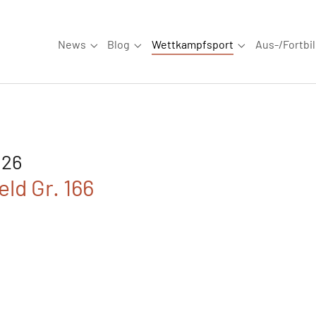
News
Blog
Wettkampfsport
Aus-/Fortbi
Submenu for "News"
Submenu for "Blog"
Submenu for "W
026
ld Gr. 166
6