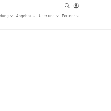
ldung
Angebot
Über uns
Partner
ettkampfsport"
Submenu for "Aus-/Fortbildung"
Submenu for "Angebot"
Submenu for "Über uns"
Submenu for "Partn