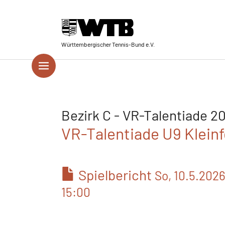
Skip to main navigation
Springe zum Seiteninhalt
Skip to page footer
Württembergischer Tennis-Bund e.V.
Bezirk C - VR-Talentiade 2
VR-Talentiade U9 Kleinfe
Spielbericht
So, 10.5.202
15:00