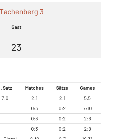
Tachenberg 3
Gast
23
. Satz
Matches
Sätze
Games
7:0
2:1
2:1
5:5
0:3
0:2
7:10
0:3
0:2
2:8
0:3
0:2
2:8
Einzel
2:10
2:7
16:31