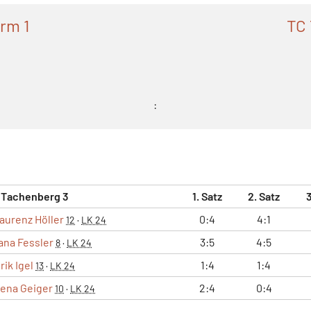
rm 1
TC 
:
 Tachenberg 3
1. Satz
2. Satz
3
aurenz Höller
0:4
4:1
12
·
LK 24
ana Fessler
3:5
4:5
8
·
LK 24
rik Igel
1:4
1:4
13
·
LK 24
ena Geiger
2:4
0:4
10
·
LK 24