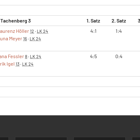
 Tachenberg 3
1. Satz
2. Satz
3
aurenz Höller
4:1
1:4
12
·
LK 24
una Meyer
16
·
LK 24
ana Fessler
4:5
0:4
8
·
LK 24
rik Igel
13
·
LK 24