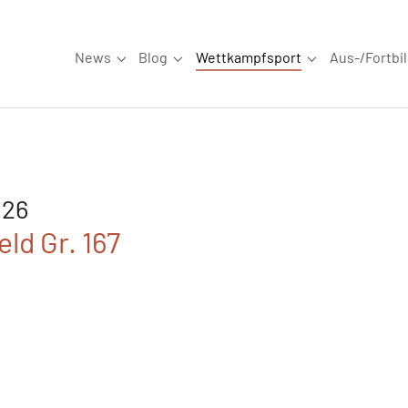
News
Blog
Wettkampfsport
Aus-/Fortbi
Submenu for "News"
Submenu for "Blog"
Submenu for "W
026
ld Gr. 167
6