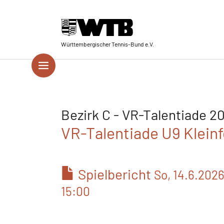
Skip to main navigation
Springe zum Seiteninhalt
Skip to page footer
Württembergischer Tennis-Bund e.V.
Bezirk C - VR-Talentiade 2
VR-Talentiade U9 Kleinfe
Spielbericht
So, 14.6.202
15:00