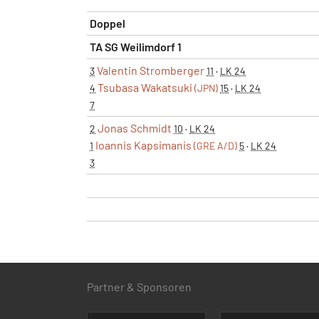
Doppel
TA SG Weilimdorf 1
Valentin Stromberger
3
11
·
LK 24
Tsubasa Wakatsuki
4
(JPN)
15
·
LK 24
7
Jonas Schmidt
2
10
·
LK 24
Ioannis Kapsimanis
1
(GRE A/D)
5
·
LK 24
3
Partner & Sponsoren