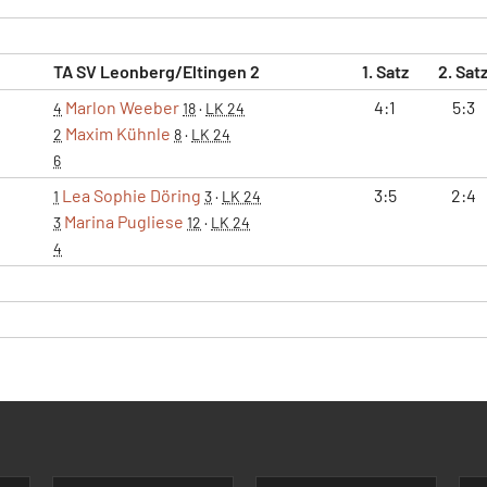
TA SV Leonberg/Eltingen 2
1. Satz
2. Sat
Marlon Weeber
4:1
5:3
4
18
·
LK 24
Maxim Kühnle
2
8
·
LK 24
6
Lea Sophie Döring
3:5
2:4
1
3
·
LK 24
Marina Pugliese
3
12
·
LK 24
4