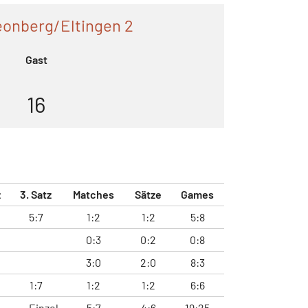
eonberg/Eltingen 2
Gast
16
z
3. Satz
Matches
Sätze
Games
5:7
1:2
1:2
5:8
0:3
0:2
0:8
3:0
2:0
8:3
1:7
1:2
1:2
6:6
Einzel
5:7
4:6
19:25