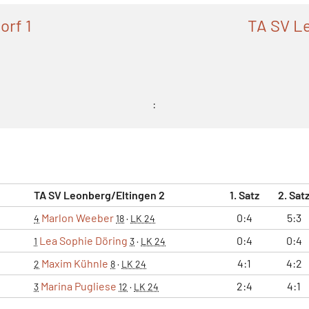
orf 1
TA SV L
:
TA SV Leonberg/Eltingen 2
1. Satz
2. Sat
Marlon Weeber
0:4
5:3
4
18
·
LK 24
Lea Sophie Döring
0:4
0:4
1
3
·
LK 24
Maxim Kühnle
4:1
4:2
2
8
·
LK 24
Marina Pugliese
2:4
4:1
3
12
·
LK 24