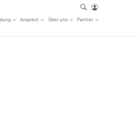
ldung
Angebot
Über uns
Partner
ettkampfsport"
Submenu for "Aus-/Fortbildung"
Submenu for "Angebot"
Submenu for "Über uns"
Submenu for "Partn