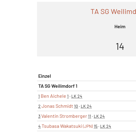
TA SG Weilimd
Heim
14
Einzel
TA SG Weilimdorf 1
Ben Aichele
1
1
·
LK 24
Jonas Schmidt
2
10
·
LK 24
Valentin Stromberger
3
11
·
LK 24
Tsubasa Wakatsuki
4
(JPN)
15
·
LK 24