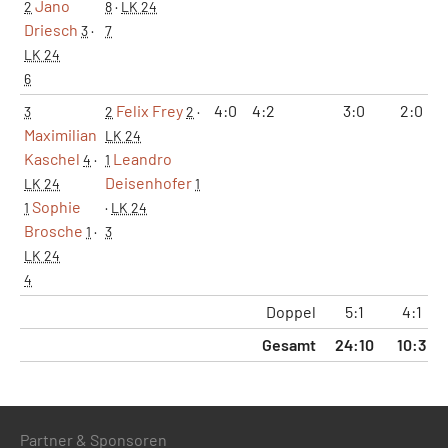
Jano
2
8
·
LK 24
Driesch
3
·
7
LK 24
6
Felix Frey
4:0
4:2
3:0
2:0
3
2
2
·
Maximilian
LK 24
Kaschel
Leandro
4
·
1
Deisenhofer
LK 24
1
Sophie
1
·
LK 24
Brosche
1
·
3
LK 24
4
Doppel
5:1
4:1
Gesamt
24:10
10:3
Partner & Sponsoren