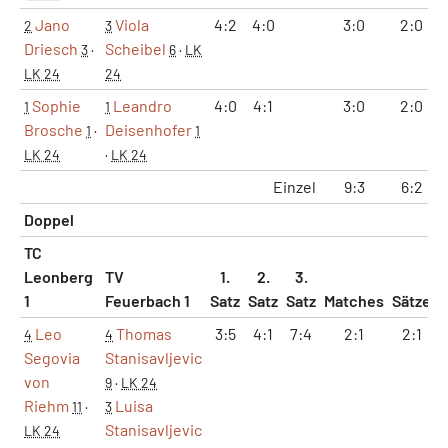
Jano
Viola
4:2
4:0
3:0
2:0
2
3
Driesch
Scheibel
3
·
6
·
LK
LK 24
24
Sophie
Leandro
4:0
4:1
3:0
2:0
1
1
Brosche
Deisenhofer
1
·
1
LK 24
·
LK 24
Einzel
9:3
6:2
Doppel
TC
Leonberg
TV
1.
2.
3.
1
Feuerbach 1
Satz
Satz
Satz
Matches
Sätze
Leo
Thomas
3:5
4:1
7:4
2:1
2:1
4
4
Segovia
Stanisavljevic
von
9
·
LK 24
Riehm
Luisa
11
·
3
Stanisavljevic
LK 24