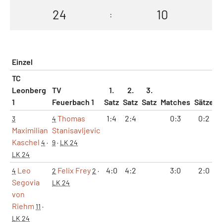
24
10
:
Einzel
TC
Leonberg
TV
1.
2.
3.
1
Feuerbach 1
Satz
Satz
Satz
Matches
Sätze
Thomas
1:4
2:4
0:3
0:2
3
4
Maximilian
Stanisavljevic
Kaschel
4
·
9
·
LK 24
LK 24
Leo
Felix Frey
4:0
4:2
3:0
2:0
4
2
2
·
Segovia
LK 24
von
Riehm
11
·
LK 24