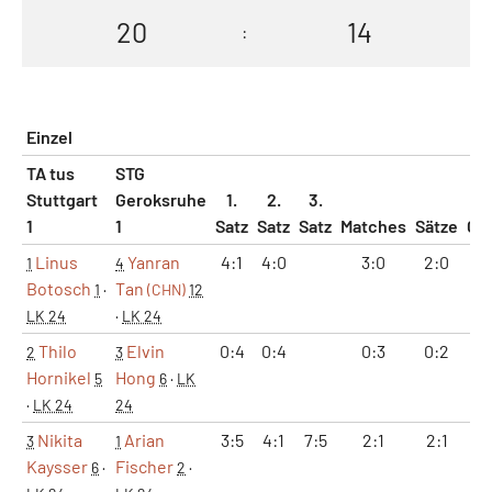
20
14
:
Einzel
TA tus
STG
Stuttgart
Geroksruhe
1.
2.
3.
1
1
Satz
Satz
Satz
Matches
Sätze
Ga
Linus
Yanran
4:1
4:0
3:0
2:0
8
1
4
Botosch
Tan
1
·
(CHN)
12
LK 24
·
LK 24
Thilo
Elvin
0:4
0:4
0:3
0:2
0
2
3
Hornikel
Hong
5
6
·
LK
·
LK 24
24
Nikita
Arian
3:5
4:1
7:5
2:1
2:1
8
3
1
Kaysser
Fischer
6
·
2
·