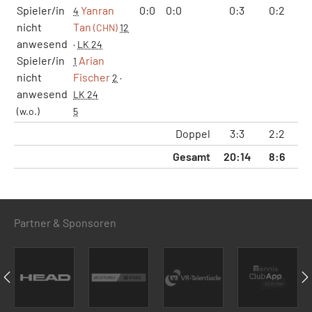
Spieler/in
Yanran
0:0
0:0
0:3
0:2
0
4
nicht
Tan
(CHN)
12
anwesend
·
LK 24
Spieler/in
Arian
1
nicht
Fischer
2
·
anwesend
LK 24
(w.o.)
5
Doppel
3:3
2:2
8
Gesamt
20:14
8:6
31
Partner & Sponsoren