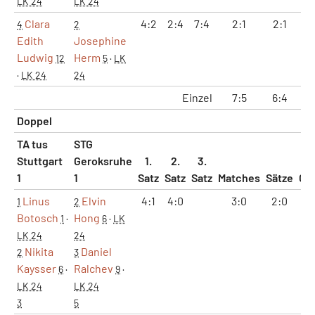
LK 24
LK 24
Clara
4:2
2:4
7:4
2:1
2:1
7
4
2
Edith
Josephine
Ludwig
Herm
12
5
·
LK
·
LK 24
24
Einzel
7:5
6:4
23
Doppel
TA tus
STG
Stuttgart
Geroksruhe
1.
2.
3.
1
1
Satz
Satz
Satz
Matches
Sätze
Ga
Linus
Elvin
4:1
4:0
3:0
2:0
8
1
2
Botosch
Hong
1
·
6
·
LK
LK 24
24
Nikita
Daniel
2
3
Kaysser
Ralchev
6
·
9
·
LK 24
LK 24
3
5