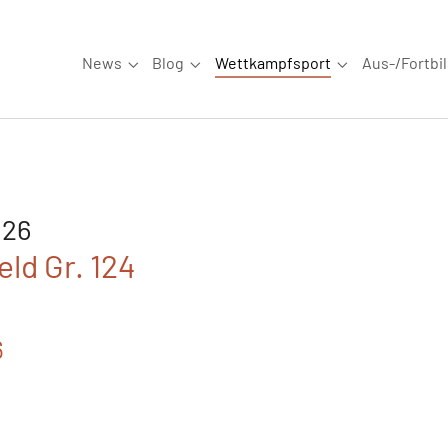
News
Blog
Wettkampfsport
Aus-/Fortbi
Submenu for "News"
Submenu for "Blog"
Submenu for "W
026
eld Gr. 124
6