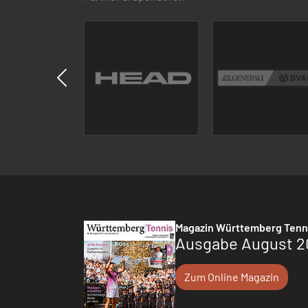
Magazin Württemberg Tenn
Ausgabe August 2
Zum Online Magazin