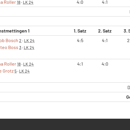
na Roller
4:0
4:1
18
·
LK 24
nstmettingen 1
1. Satz
2. Satz
3. 
ob Bosch
4:5
4:1
2
2
·
LK 24
teo Boss
3
·
LK 24
na Roller
4:1
4:0
18
·
LK 24
e Grotz
5
·
LK 24
D
G