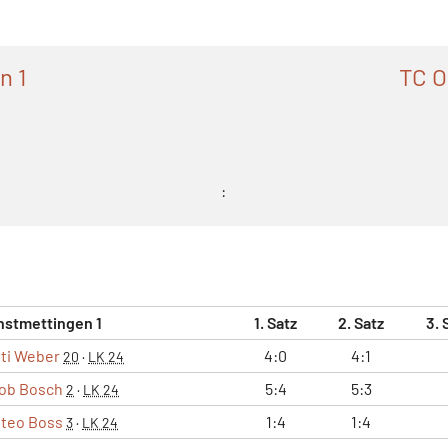
n 1
TC O
:
nstmettingen 1
1. Satz
2. Satz
3. 
ti Weber
4:0
4:1
20
·
LK 24
ob Bosch
5:4
5:3
2
·
LK 24
teo Boss
1:4
1:4
3
·
LK 24