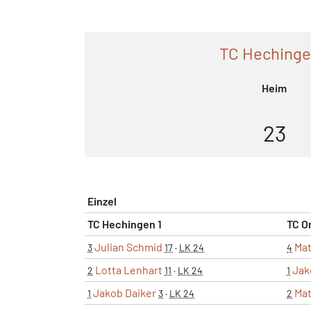
TC Hechinge
Heim
23
Einzel
TC Hechingen 1
TC O
Julian Schmid
Mat
3
17
·
LK 24
4
Lotta Lenhart
Jak
2
11
·
LK 24
1
Jakob Daiker
Mat
1
3
·
LK 24
2