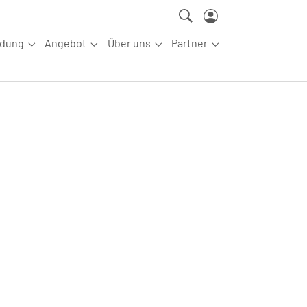
ldung
Angebot
Über uns
Partner
ettkampfsport"
Submenu for "Aus-/Fortbildung"
Submenu for "Angebot"
Submenu for "Über uns"
Submenu for "Partn