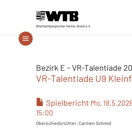
Skip to main navigation
Springe zum Seiteninhalt
Skip to page footer
Württembergischer Tennis-Bund e.V.
Bezirk E - VR-Talentiade 2
VR-Talentiade U9 Kleinf
Spielbericht
Mo, 18.5.202
15:00
Oberschiedsrichter: Carmen Schmid