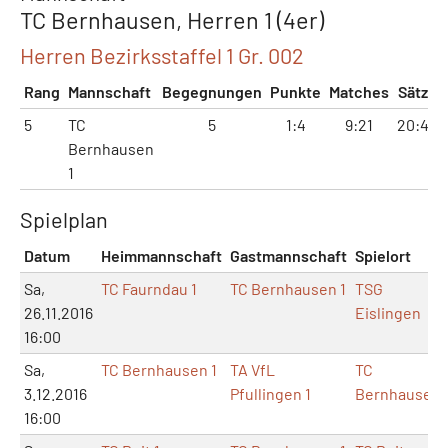
TC Bernhausen, Herren 1 (4er)
Herren Bezirksstaffel 1 Gr. 002
Rang
Mannschaft
Begegnungen
Punkte
Matches
Sätze
5
TC
5
1:4
9:21
20:44
Bernhausen
1
Spielplan
Datum
Heimmannschaft
Gastmannschaft
Spielort
Sa,
TC Faurndau 1
TC Bernhausen 1
TSG
26.11.2016
Eislingen
16:00
Sa,
TC Bernhausen 1
TA VfL
TC
3.12.2016
Pfullingen 1
Bernhausen
16:00