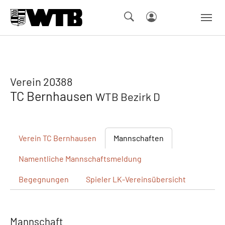
Skip to main navigation
Springe zum Seiteninhalt
Skip to page footer
Verein 20388
TC Bernhausen
WTB Bezirk D
Verein
TC Bernhausen
Mannschaften
Namentliche
Mannschaftsmeldung
Begegnungen
Spieler
LK-Vereinsübersicht
Mannschaft