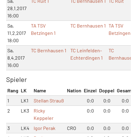
Sa,
TC Ruit 1
TC Bernhausen 1
TC Ruit
28.1.2017
16:00
Sa,
TA TSV
TC Bernhausen 1
TA TSV
11.2.2017
Betzingen 1
Betzingen
18:00
Sa,
TC Bernhausen 1
TC Leinfelden-
TC
8.4.2017
Echterdingen 1
Bernhausen
16:00
Spieler
Rang
LK
Name
Nation
Einzel
Doppel
Gesamt
1
LK1
Stellan Strauß
0:0
0:0
0:0
2
LK3
Ricky
0:0
0:0
0:0
Keppeler
3
LK4
Igor Perak
CRO
0:0
0:0
0:0