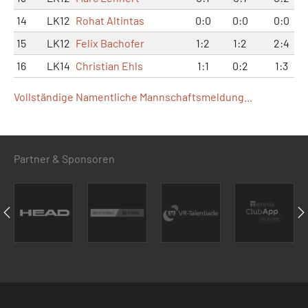
14
LK12
Rohat Altintas
0:0
0:0
0:0
15
LK12
Felix Bachofer
1:2
1:2
2:4
16
LK14
Christian Ehls
1:1
0:2
1:3
Vollständige Namentliche Mannschaftsmeldung...
Partner & Sponsoren