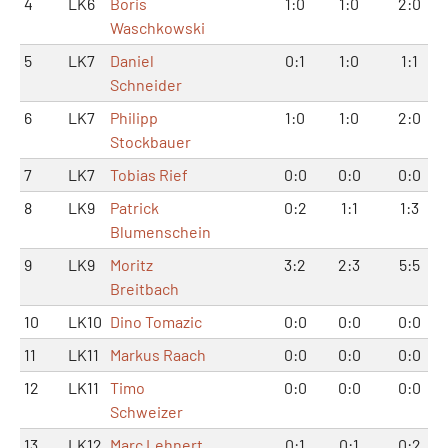
4
LK6
Boris
1:0
1:0
2:0
Waschkowski
5
LK7
Daniel
0:1
1:0
1:1
Schneider
6
LK7
Philipp
1:0
1:0
2:0
Stockbauer
7
LK7
Tobias Rief
0:0
0:0
0:0
8
LK9
Patrick
0:2
1:1
1:3
Blumenschein
9
LK9
Moritz
3:2
2:3
5:5
Breitbach
10
LK10
Dino Tomazic
0:0
0:0
0:0
11
LK11
Markus Raach
0:0
0:0
0:0
12
LK11
Timo
0:0
0:0
0:0
Schweizer
13
LK12
Marc Lehnert
0:1
0:1
0:2